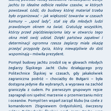
jachtu to idealne odbicie realiów czasów, w których
powstawał. Łódź, do budowy której materiał trzeba
było organizować – jak większość towarów w czasach
komuny – „spod lady”, stał się dla młodych ludzi
prawdziwym oknem na świat. Gratuluję wszystkim,
którzy przed pięćdziesięcioma laty w otwarciu tego
okna mieli swój udział. Dzięki państwa zapałowi i
determinacji ogromna rzesza żeglarzy miała okazję
przeżyć przygodę życia, którą niewątpliwie do dziś
wspominają
– mówiła prezydent.
Pomysł budowy jachtu zrodził się w głowach młodych
żeglarzy Śląskiego Jacht Clubu działającego przy
Politechnice Śląskiej w czasach, gdy jakakolwiek
zagraniczna podróż – chociażby do Bułgarii – była
dostępna jedynie dla wybranych, a wyprawa na zachód
graniczyła z cudem. Po pierwszym grupowym rejsie
zapragnęli oni spełnić marzenie o przemierzaniu mórz
i oceanów. Pomysł ten wsparł zarząd klubu (na czele z
komandorem Zbigniewem Ordysińskim), ówczesny