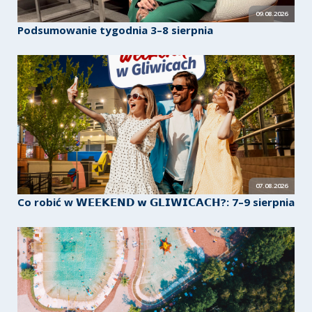
09.08.2026
Podsumowanie tygodnia 3–8 sierpnia
07.08.2026
Co robić w 𝗪𝗘𝗘𝗞𝗘𝗡𝗗 𝘄 𝗚𝗟𝗜𝗪𝗜𝗖𝗔𝗖𝗛?: 7–9 sierpnia