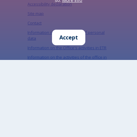
so.
More info
Accessibility declaration
Site map
Contact
Information on the protection of personal
Accept
data
Information on the Office's activities in ETR
Information on the activities of the office in
PJM
Information on the protection of personal
data in social media
„Miejski Serwis Internetowy – Gliwice”, ISSN:
1734-5480
Sign up for our newsletter
Subscribe to the newsletter to keep up to date
with our latest news
Email