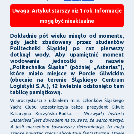
Uwaga: Artykuł starszy niż 1 rok. Informacje
mogą być nieaktualne
Dokładnie pół wieku minęło od momentu,
gdy jacht zbudowany przez studentów
Politechniki Śląskiej po raz pierwszy
dotknął wody. Aby upamiętnić moment
wodowania jednostki o nazwie
„Politechnika Śląska” (później „Asterias”),
które miało miejsce w Porcie Gliwickim
(obecnie na terenie Śląskiego Centrum
Logistyki S.A.), 12 kwietnia odsłonięto tam
tablicę pamiątkową.
W uroczystości z udziałem m.in. członków Śląskiego
Yacht Clubu uczestniczyła także prezydent Gliwic
Katarzyna Kuczyńska-Budka. –
Niezwykła historia
„Asteriasa” jest dowodem na to, że to, że warto marzyć.
A jeśli marzeniom towarzyszy determinacja, to mają
szansę powstać rzeczy absolutnie fantastyczne. Dzieje