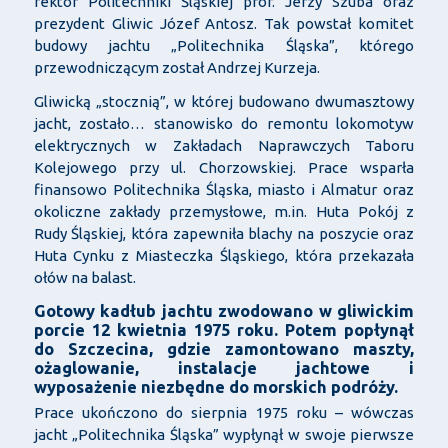
rektor Politechniki Śląskiej prof. Jerzy Szuba oraz
prezydent Gliwic Józef Antosz. Tak powstał komitet
budowy jachtu „Politechnika Śląska”, którego
przewodniczącym został Andrzej Kurzeja.
Gliwicką „stocznią”, w której budowano dwumasztowy
jacht, zostało… stanowisko do remontu lokomotyw
elektrycznych w Zakładach Naprawczych Taboru
Kolejowego przy ul. Chorzowskiej. Prace wsparła
finansowo Politechnika Śląska, miasto i Almatur oraz
okoliczne zakłady przemysłowe, m.in. Huta Pokój z
Rudy Śląskiej, która zapewniła blachy na poszycie oraz
Huta Cynku z Miasteczka Śląskiego, która przekazała
ołów na balast.
Gotowy kadłub jachtu zwodowano w gliwickim
porcie 12 kwietnia 1975 roku. Potem popłynął
do Szczecina, gdzie zamontowano maszty,
ożaglowanie, instalacje jachtowe i
wyposażenie niezbędne do morskich podróży.
Prace ukończono do sierpnia 1975 roku – wówczas
jacht „Politechnika Śląska” wypłynął w swoje pierwsze