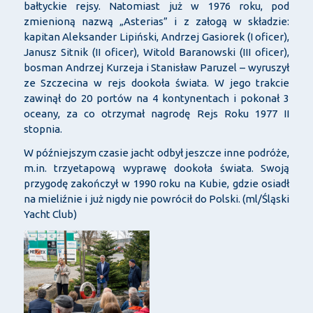
bałtyckie rejsy. Natomiast już w 1976 roku, pod
zmienioną nazwą „Asterias” i z załogą w składzie:
kapitan Aleksander Lipiński, Andrzej Gasiorek (I oficer),
Janusz Sitnik (II oficer), Witold Baranowski (III oficer),
bosman Andrzej Kurzeja i Stanisław Paruzel – wyruszył
ze Szczecina w rejs dookoła świata. W jego trakcie
zawinął do 20 portów na 4 kontynentach i pokonał 3
oceany, za co otrzymał nagrodę Rejs Roku 1977 II
stopnia.
W późniejszym czasie jacht odbył jeszcze inne podróże,
m.in. trzyetapową wyprawę dookoła świata. Swoją
przygodę zakończył w 1990 roku na Kubie, gdzie osiadł
na mieliźnie i już nigdy nie powrócił do Polski. (ml/Śląski
Yacht Club)