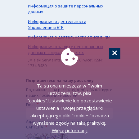
Информация о защите персональных
данных
Информация о деятельности
Управления в ЕТР
Информация о деятельности офиса в PJM
Информация о защите персональных
данных в социальных сетях
„Miejski Serwis Internetowy – Gliwice”, ISSN:
1734-5480
Подпишитесь на нашу рассылку
Ta strona umieszcza w Twoim
Подпишитесь на рассылку, чтобы быть в курсе
urządzeniu tzw. pliki
наших последних новостей
"cookies".Ustawienie lub pozostawienie
Email
ustawienia Twojej przeglądarki
akceptującego pliki "cookies"oznacza
Адрес электронной почты подписчика.
wyrażenie zgody na taką praktykę.
CAPTCHA
Więcej informacji