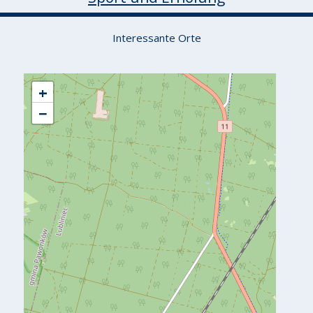
Interessante Orte
+
−