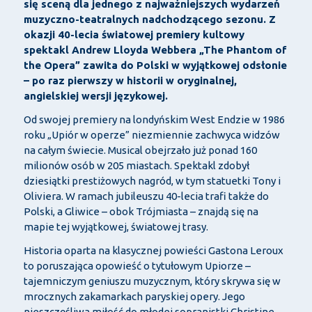
się sceną dla jednego z najważniejszych wydarzeń
muzyczno-teatralnych nadchodzącego sezonu. Z
okazji 40-lecia światowej premiery kultowy
spektakl Andrew Lloyda Webbera „The Phantom of
the Opera” zawita do Polski w wyjątkowej odsłonie
– po raz pierwszy w historii w oryginalnej,
angielskiej wersji językowej.
Od swojej premiery na londyńskim West Endzie w 1986
roku „Upiór w operze” niezmiennie zachwyca widzów
na całym świecie. Musical obejrzało już ponad 160
milionów osób w 205 miastach. Spektakl zdobył
dziesiątki prestiżowych nagród, w tym statuetki Tony i
Oliviera. W ramach jubileuszu 40-lecia trafi także do
Polski, a Gliwice – obok Trójmiasta – znajdą się na
mapie tej wyjątkowej, światowej trasy.
Historia oparta na klasycznej powieści Gastona Leroux
to poruszająca opowieść o tytułowym Upiorze –
tajemniczym geniuszu muzycznym, który skrywa się w
mrocznych zakamarkach paryskiej opery. Jego
nieszczęśliwa miłość do młodej sopranistki Christine