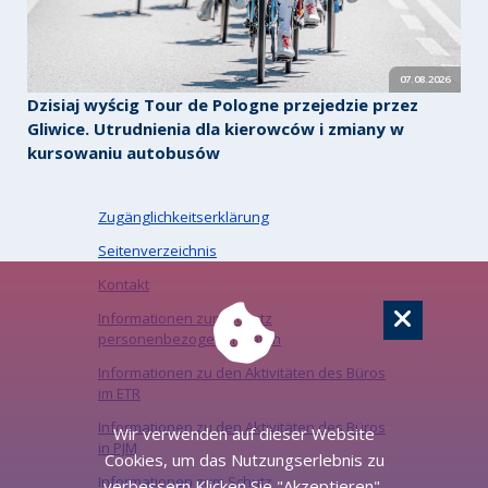
07.08.2026
Dzisiaj wyścig Tour de Pologne przejedzie przez
Gliwice. Utrudnienia dla kierowców i zmiany w
kursowaniu autobusów
Zugänglichkeitserklärung
Seitenverzeichnis
Kontakt
Informationen zum Schutz
personenbezogener Daten
Informationen zu den Aktivitäten des Büros
im ETR
Informationen zu den Aktivitäten des Büros
Wir verwenden auf dieser Website
in PJM
Cookies, um das Nutzungserlebnis zu
Informationen zum Schutz
verbessern Klicken Sie "Akzeptieren",