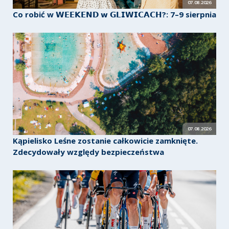
07.08.2026
Co robić w 𝗪𝗘𝗘𝗞𝗘𝗡𝗗 𝘄 𝗚𝗟𝗜𝗪𝗜𝗖𝗔𝗖𝗛?: 7–9 sierpnia
07.08.2026
Kąpielisko Leśne zostanie całkowicie zamknięte.
Zdecydowały względy bezpieczeństwa