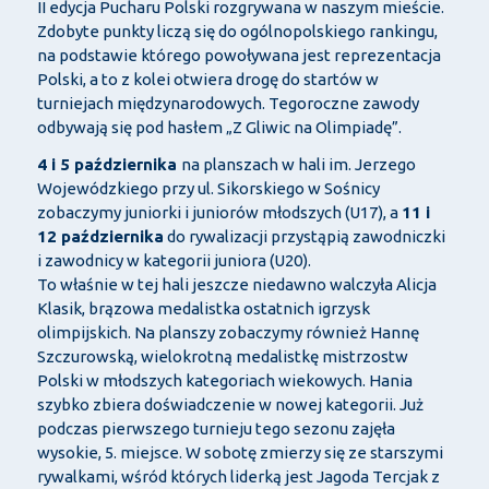
II edycja Pucharu Polski rozgrywana w naszym mieście.
Zdobyte punkty liczą się do ogólnopolskiego rankingu,
na podstawie którego powoływana jest reprezentacja
Polski, a to z kolei otwiera drogę do startów w
turniejach międzynarodowych. Tegoroczne zawody
odbywają się pod hasłem „Z Gliwic na Olimpiadę”.
4 i 5 października
na planszach w hali im. Jerzego
Wojewódzkiego przy ul. Sikorskiego w Sośnicy
zobaczymy juniorki i juniorów młodszych (U17), a
11 i
12 października
do rywalizacji przystąpią zawodniczki
i zawodnicy w kategorii juniora (U20).
To właśnie w tej hali jeszcze niedawno walczyła Alicja
Klasik, brązowa medalistka ostatnich igrzysk
olimpijskich. Na planszy zobaczymy również Hannę
Szczurowską, wielokrotną medalistkę mistrzostw
Polski w młodszych kategoriach wiekowych. Hania
szybko zbiera doświadczenie w nowej kategorii. Już
podczas pierwszego turnieju tego sezonu zajęła
wysokie, 5. miejsce. W sobotę zmierzy się ze starszymi
rywalkami, wśród których liderką jest Jagoda Tercjak z