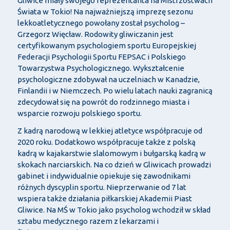
Gliwice miały swojego reprezentanta na Mistrzostwach
Świata w Tokio! Na najważniejszą imprezę sezonu
lekkoatletycznego powołany został psycholog –
Grzegorz Więcław. Rodowity gliwiczanin jest
certyfikowanym psychologiem sportu Europejskiej
Federacji Psychologii Sportu FEPSAC i Polskiego
Towarzystwa Psychologicznego. Wykształcenie
psychologiczne zdobywał na uczelniach w Kanadzie,
Finlandii i w Niemczech. Po wielu latach nauki zagranicą
zdecydował się na powrót do rodzinnego miasta i
wsparcie rozwoju polskiego sportu.
Z kadrą narodową w lekkiej atletyce współpracuje od
2020 roku. Dodatkowo współpracuje także z polską
kadrą w kajakarstwie slalomowym i bułgarską kadrą w
skokach narciarskich. Na co dzień w Gliwicach prowadzi
gabinet i indywidualnie opiekuje się zawodnikami
różnych dyscyplin sportu. Nieprzerwanie od 7 lat
wspiera także działania piłkarskiej Akademii Piast
Gliwice. Na MŚ w Tokio jako psycholog wchodził w skład
sztabu medycznego razem z lekarzami i