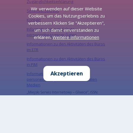
Zugänglichkeitserklärung
Wir verwenden auf dieser Website
Seitenverzeichnis
Cookies, um das Nutzungserlebnis zu
Kontakt
verbessern Klicken Sie "Akzeptieren",
Informationen zum Schutz
um sich damit einverstanden zu
personenbezogener Daten
erklären.
Weitere Informationen
Informationen zu den Aktivitäten des Büros
im ETR
Informationen zu den Aktivitäten des Büros
in PJM
Akzeptieren
Informationen zum Schutz
personenbezogener Daten in sozialen
Medien
„Miejski Serwis Internetowy – Gliwice”, ISSN:
1734-5480
Melden Sie sich für unseren Newsletter an
Abonnieren Sie den Newsletter, um über unsere
neuesten Nachrichten auf dem Laufenden zu
bleiben