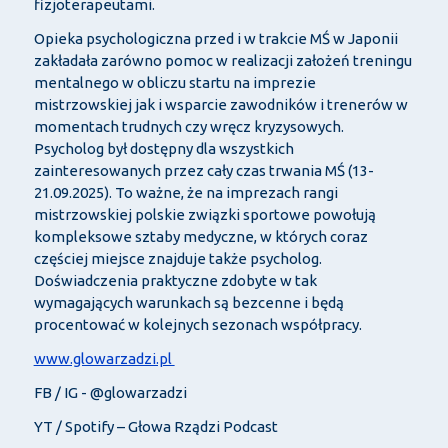
fizjoterapeutami.
Opieka psychologiczna przed i w trakcie MŚ w Japonii
zakładała zarówno pomoc w realizacji założeń treningu
mentalnego w obliczu startu na imprezie
mistrzowskiej jak i wsparcie zawodników i trenerów w
momentach trudnych czy wręcz kryzysowych.
Psycholog był dostępny dla wszystkich
zainteresowanych przez cały czas trwania MŚ (13-
21.09.2025). To ważne, że na imprezach rangi
mistrzowskiej polskie związki sportowe powołują
kompleksowe sztaby medyczne, w których coraz
częściej miejsce znajduje także psycholog.
Doświadczenia praktyczne zdobyte w tak
wymagających warunkach są bezcenne i będą
procentować w kolejnych sezonach współpracy.
www.glowarzadzi.pl
FB / IG - @glowarzadzi
YT / Spotify – Głowa Rządzi Podcast