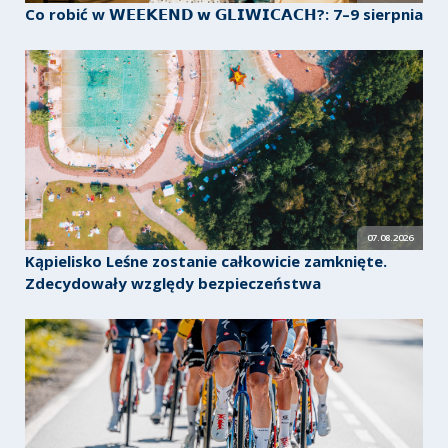
Co robić w 𝗪𝗘𝗘𝗞𝗘𝗡𝗗 𝘄 𝗚𝗟𝗜𝗪𝗜𝗖𝗔𝗖𝗛?: 7–9 sierpnia
07.08.2026
Kąpielisko Leśne zostanie całkowicie zamknięte.
Zdecydowały względy bezpieczeństwa