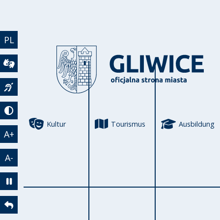
Direkt zum Inhalt
PL
Wideotłumacz
Język migowy
Tryb kontrastowy
Kultur
Tourismus
Ausbildung
A+
A-
Zatrzymaj animację
Powrót