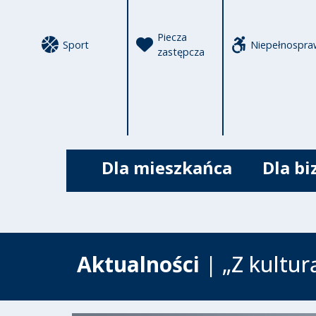
Piecza
Sport
Niepełnospra
zastępcza
Dla mieszkańca
Dla bi
Aktualności
| „Z kultur