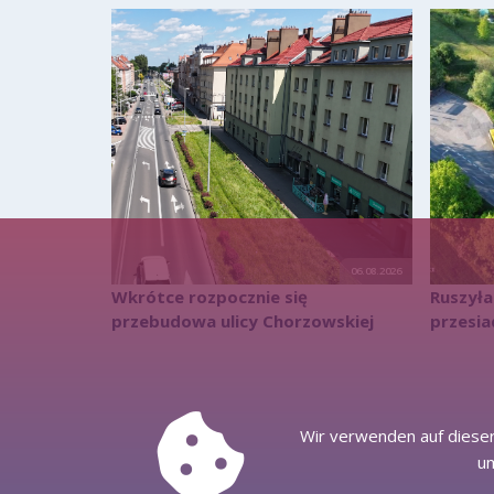
06.08.2026
Wkrótce rozpocznie się
Ruszył
przebudowa ulicy Chorzowskiej
przesi
Wir verwenden auf dieser
um