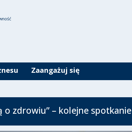
wność
znesu
Zaangażuj się
ą o zdrowiu” – kolejne spotkanie