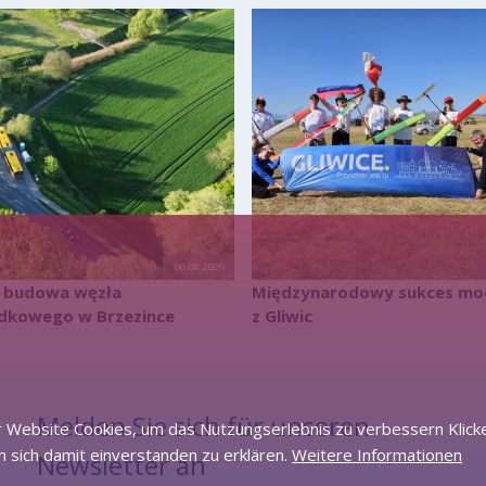
06.08.2026
a budowa węzła
Międzynarodowy sukces mo
adkowego w Brzezince
z Gliwic
Melden Sie sich für unseren
 Website Cookies, um das Nutzungserlebnis zu verbessern Klicke
 sich damit einverstanden zu erklären.
Weitere Informationen
Newsletter an