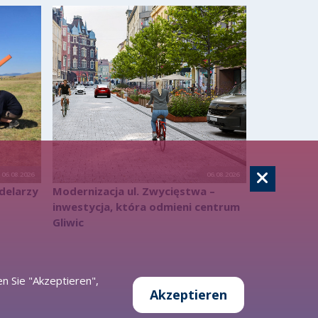
06.08.2026
06.08.2026
delarzy
Modernizacja ul. Zwycięstwa –
inwestycja, która odmieni centrum
Gliwic
n Sie "Akzeptieren",
Akzeptieren