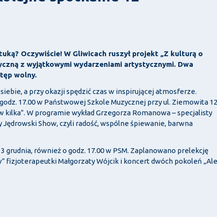
ką? Oczywiście! W Gliwicach ruszył projekt „Z kulturą o
yczną z wyjątkowymi wydarzeniami artystycznymi. Dwa
stęp wolny.
siebie, a przy okazji spędzić czas w inspirującej atmosferze.
o godz. 17.00 w Państwowej Szkole Muzycznej przy ul. Ziemowita 12
ów kilka”. W programie wykład Grzegorza Romanowa – specjalisty
y Jędrowski Show, czyli radość, wspólne śpiewanie, barwna
3 grudnia, również o godz. 17.00 w PSM. Zaplanowano prelekcję
 fizjoterapeutki Małgorzaty Wójcik i koncert dwóch pokoleń „Al