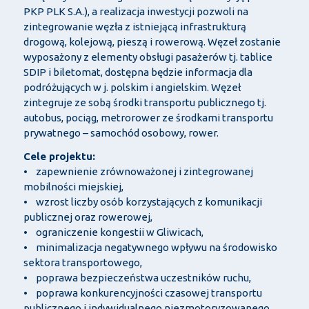
PKP PLK S.A.), a realizacja inwestycji pozwoli na
zintegrowanie węzła z istniejącą infrastrukturą
drogową, kolejową, pieszą i rowerową. Węzeł zostanie
wyposażony z elementy obsługi pasażerów tj. tablice
SDIP i biletomat, dostępna będzie informacja dla
podróżujących w j. polskim i angielskim. Węzeł
zintegruje ze sobą środki transportu publicznego tj.
autobus, pociąg, metrorower ze środkami transportu
prywatnego – samochód osobowy, rower.
Cele projektu:
• zapewnienie zrównoważonej i zintegrowanej
mobilności miejskiej,
• wzrost liczby osób korzystających z komunikacji
publicznej oraz rowerowej,
• ograniczenie kongestii w Gliwicach,
• minimalizacja negatywnego wpływu na środowisko
sektora transportowego,
• poprawa bezpieczeństwa uczestników ruchu,
• poprawa konkurencyjności czasowej transportu
publicznego i indywidualnego niezmotoryzowanego