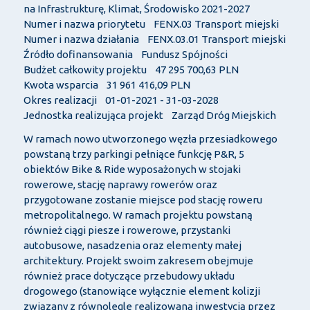
na Infrastrukturę, Klimat, Środowisko 2021-2027
Numer i nazwa priorytetu FENX.03 Transport miejski
Numer i nazwa działania FENX.03.01 Transport miejski
Źródło dofinansowania Fundusz Spójności
Budżet całkowity projektu 47 295 700,63 PLN
Kwota wsparcia 31 961 416,09 PLN
Okres realizacji 01-01-2021 - 31-03-2028
Jednostka realizująca projekt Zarząd Dróg Miejskich
W ramach nowo utworzonego węzła przesiadkowego
powstaną trzy parkingi pełniące funkcję P&R, 5
obiektów Bike & Ride wyposażonych w stojaki
rowerowe, stację naprawy rowerów oraz
przygotowane zostanie miejsce pod stację roweru
metropolitalnego. W ramach projektu powstaną
również ciągi piesze i rowerowe, przystanki
autobusowe, nasadzenia oraz elementy małej
architektury. Projekt swoim zakresem obejmuje
również prace dotyczące przebudowy układu
drogowego (stanowiące wyłącznie element kolizji
związany z równolegle realizowaną inwestycją przez