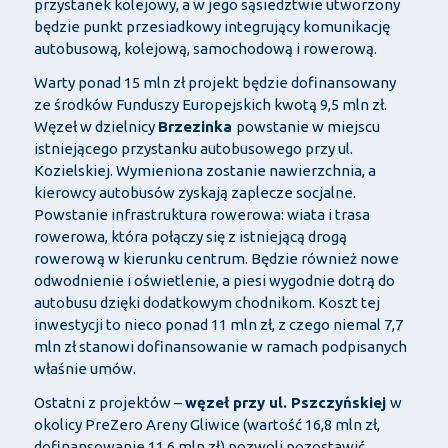
przystanek kolejowy, a w jego sąsiedztwie utworzony
będzie punkt przesiadkowy integrujący komunikację
autobusową, kolejową, samochodową i rowerową.
Warty ponad 15 mln zł projekt będzie dofinansowany
ze środków Funduszy Europejskich kwotą 9,5 mln zł.
Węzeł w dzielnicy
Brzezinka
powstanie w miejscu
istniejącego przystanku autobusowego przy ul.
Kozielskiej. Wymieniona zostanie nawierzchnia, a
kierowcy autobusów zyskają zaplecze socjalne.
Powstanie infrastruktura rowerowa: wiata i trasa
rowerowa, która połączy się z istniejącą drogą
rowerową w kierunku centrum. Będzie również nowe
odwodnienie i oświetlenie, a piesi wygodnie dotrą do
autobusu dzięki dodatkowym chodnikom. Koszt tej
inwestycji to nieco ponad 11 mln zł, z czego niemal 7,7
mln zł stanowi dofinansowanie w ramach podpisanych
właśnie umów.
Ostatni z projektów –
węzeł przy ul. Pszczyńskiej
w
okolicy PreZero Areny Gliwice (wartość 16,8 mln zł,
dofinansowanie 11,6 mln zł) pozwoli pozostawić