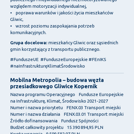
względem motoryzacji indywidualnej,
• poprawa warunków i jakości życia mieszkańców
Gliwic,
• wzrost poziomu zaspokajania potrzeb
komunikacyjnych.
Grupa docelowa:
mieszkańcy Gliwic oraz sąsiednich
gmin korzystający z transportu publicznego.
#FunduszeUE #FunduszeEuropejskie #FEnIKS
#naInfrastrukturęKlimatŚrodowisko
Mobilna Metropolia – budowa węzła
przesiadkowego Gliwice Kopernik
Nazwa programu Operacyjnego Fundusze Europejskie
na Infrastrukturę, Klimat, Środowisko 2021-2027
Numer i nazwa priorytetu FENX.03 Transport miejski
Numer i nazwa działania FENX.03.01 Transport miejski
Źródło dofinansowania Fundusz Spójności
Budżet całkowity projektu 15 390 894,95 PLN
Kwota wsparcia 9 509 582,07 PLN