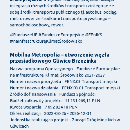
integracja różnych środków transportu zintegruje ze
sobą środki transportu publicznego tj. autobus, pociąg,
metrorower ze środkami transportu prywatnego –
samochód osobowy, rower.
#FunduszeUE #FunduszeEuropejskie #FEnIKS
#naInfrastrukturęKlimatŚrodowisko
Mobilna Metropolia – utworzenie węzła
przesiadkowego Gliwice Brzezinka
Nazwa programu Operacyjnego Fundusze Europejskie
na Infrastrukturę, Klimat, Środowisko 2021-2027
Numer i nazwa priorytetu FENX.03 Transport miejski
Numer i nazwa działania FENX.03.01 Transport miejski
Źródło dofinansowania Fundusz Spójności
Budżet całkowity projektu 11 131 969,11 PLN
Kwota wsparcia 7 692 824,18 PLN
Okres realizacji 2022-08-26 - 2026-12-31
Jednostka realizująca projekt Zarząd Dróg Miejskich w
Gliwicach