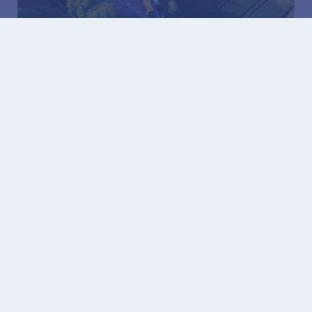
06.08.2026
Ruszyła budowa węzła przesiadkowego w Brzezince
06.08.2026
Międzynarodowy sukces modelarzy z Gliwic