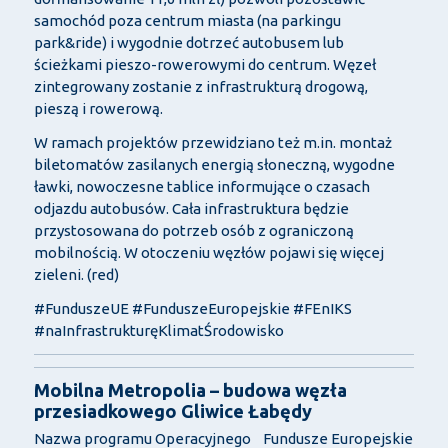
samochód poza centrum miasta (na parkingu
park&ride) i wygodnie dotrzeć autobusem lub
ścieżkami pieszo-rowerowymi do centrum. Węzeł
zintegrowany zostanie z infrastrukturą drogową,
pieszą i rowerową.
W ramach projektów przewidziano też m.in. montaż
biletomatów zasilanych energią słoneczną, wygodne
ławki, nowoczesne tablice informujące o czasach
odjazdu autobusów. Cała infrastruktura będzie
przystosowana do potrzeb osób z ograniczoną
mobilnością. W otoczeniu węzłów pojawi się więcej
zieleni. (red)
#FunduszeUE #FunduszeEuropejskie #FEnIKS
#naInfrastrukturęKlimatŚrodowisko
Mobilna Metropolia – budowa węzła
przesiadkowego Gliwice Łabędy
Nazwa programu Operacyjnego Fundusze Europejskie