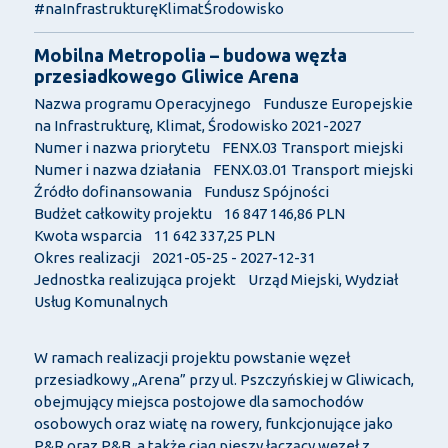
#naInfrastrukturęKlimatŚrodowisko
Mobilna Metropolia – budowa węzła
przesiadkowego Gliwice Arena
Nazwa programu Operacyjnego Fundusze Europejskie
na Infrastrukturę, Klimat, Środowisko 2021-2027
Numer i nazwa priorytetu FENX.03 Transport miejski
Numer i nazwa działania FENX.03.01 Transport miejski
Źródło dofinansowania Fundusz Spójności
Budżet całkowity projektu 16 847 146,86 PLN
Kwota wsparcia 11 642 337,25 PLN
Okres realizacji 2021-05-25 - 2027-12-31
Jednostka realizująca projekt Urząd Miejski, Wydział
Usług Komunalnych
W ramach realizacji projektu powstanie węzeł
przesiadkowy „Arena” przy ul. Pszczyńskiej w Gliwicach,
obejmujący miejsca postojowe dla samochodów
osobowych oraz wiatę na rowery, funkcjonujące jako
P&R oraz P&B, a także ciąg pieszy łączący węzeł z