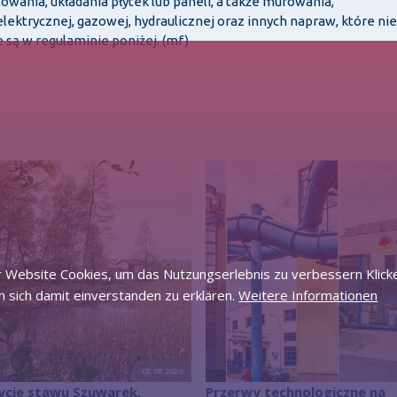
ania, układania płytek lub paneli, a także murowania,
lektrycznej, gazowej, hydraulicznej oraz innych napraw, które nie
 są w regulaminie poniżej. (mf)
 Website Cookies, um das Nutzungserlebnis zu verbessern Klicke
 sich damit einverstanden zu erklären.
Weitere Informationen
05.08.2026
ycie stawu Szuwarek.
Przerwy technologiczne na