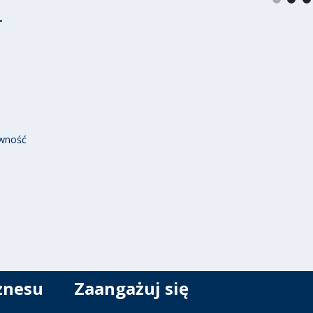
wność
znesu
Zaangażuj się