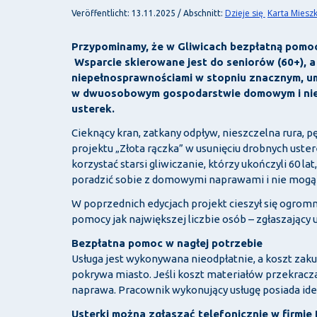
Dzieje się
Karta Miesz
Veröffentlicht: 13.11.2025 / Abschnitt:
Przypominamy, że w Gliwicach bezpłatną pomoc
Wsparcie skierowane jest do seniorów (60+), a
niepełnosprawnościami w stopniu znacznym, u
w dwuosobowym gospodarstwie domowym i nie s
usterek.
Cieknący kran, zatkany odpływ, nieszczelna rura, 
projektu „Złota rączka” w usunięciu drobnych ust
korzystać starsi gliwiczanie, którzy ukończyli 60 l
poradzić sobie z domowymi naprawami i nie mogą l
W poprzednich edycjach projekt cieszył się ogrom
pomocy jak największej liczbie osób – zgłaszający
Bezpłatna pomoc w nagłej potrzebie
Usługa jest wykonywana nieodpłatnie, a koszt zakup
pokrywa miasto. Jeśli koszt materiałów przekracza
naprawa. Pracownik wykonujący usługę posiada ide
Usterki można zgłaszać telefonicznie w firmi