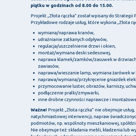
piątku w godzinach od 8.00 do 15.00.
Projekt „Złota rączka” został wpisany do Strategii 
Przykładowe rodzaje usług, które wykona „Złota rą
wymiana/naprawa kranów,
udrażnianie zatkanych odpływów,
regulacja/uszczelnienie drzwi i okien,
montaż/wymiana deski sedesowej,
naprawa klamek/zamków/zasuwek w drzwiach, 
zawiasów,
naprawa/wieszanie lamp, wymiana żarówek w 
naprawa/wymiana/przykręcenie gniazdek elekt
przymocowanie luster, obrazów, karniszy, uchw
podłączenie pralki/zmywarki,
inne drobne czynności naprawcze i montażowe
Ważne!
Projekt „Złota rączka” nie obejmuje usług
natychmiastowej interwencji, napraw świadczony
podmiotów, np. wspólnoty mieszkaniowej, spółdzie
Nie obejmuje też: składania mebli, kładzenia lub wy