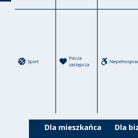
Piecza
Sport
Niepełnospra
zastępcza
Dla mieszkańca
Dla bi