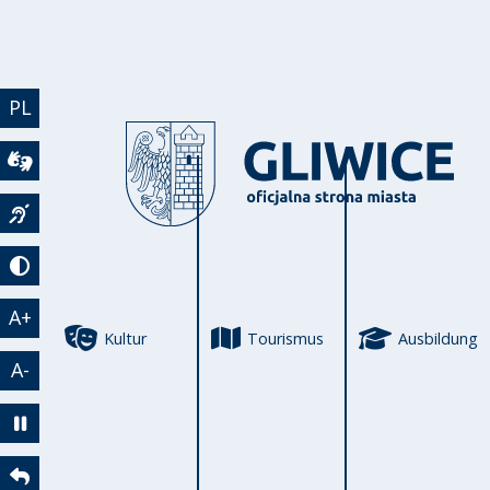
Direkt zum Inhalt
PL
Wideotłumacz
Język migowy
Tryb kontrastowy
A+
Kultur
Tourismus
Ausbildung
A-
Zatrzymaj animację
Powrót