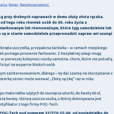
kańca
Miasto
Niepełnosprawność
ą przy drobnych naprawach w domu służy złota rączka.
 od tego roku również osób do 60. roku życia z
miarkowanym lub równoważnym, które żyją samodzielnie lub
ą w stanie samodzielnie przeprowadzić napraw ani usunąć
pęknięta uszczelka, przepalona żarówka – w ramach miejskiego
erek pomaga ponownie fachowiec. Z bezpłatnej usługi mogą
at, w pierwszej kolejności osoby samotne, chore, które nie potrafią
iczyć na wsparcie bliskich osób.
nym zainteresowaniem, dlatego – by dać szansę na skorzystanie z
 usterkę senior może wezwać „Złotą rączkę” raz w roku.
u materiałów użytych do usunięcia usterki, do kwoty 60 zł,
 tę kwotę, różnicę uiszcza osoba, u której dokonywana jest
ntyfikator z logo firmy POG-Tech.
e POG-Tech pod numerem 32/270-55-00, od poniedziałku do