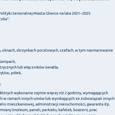
Polityki Senioralnej Miasta Gliwice na lata 2021–2025.
czka”:
oknach, skrzynkach pocztowych, szafach, w tym nasmarowanie
lampach,
rycznych lub włączników światła,
ytów, półek,
.
, których wykonanie zajmie więcej niż 2 godziny, wymagających
ch w ramach innych umów lub wynikających ze zobowiązań innych
lni mieszkaniowej, administracji nieruchomości, gwaranta itp.
miany linoleum, paneli, parkietu, kafelek, boazerii, prac