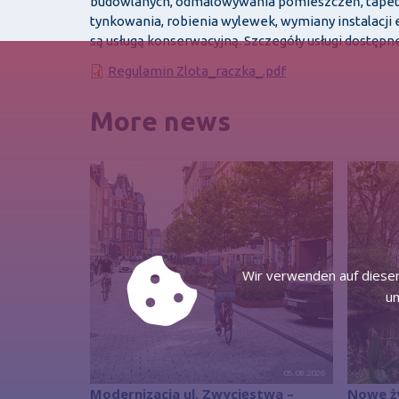
budowlanych, odmalowywania pomieszczeń, tapetow
tynkowania, robienia wylewek, wymiany instalacji e
są usługą konserwacyjną. Szczegóły usługi dostępne
Dokument
Regulamin Zlota_raczka_.pdf
More news
Wir verwenden auf dieser
um
05.08.2026
Modernizacja ul. Zwycięstwa –
Nowe ż