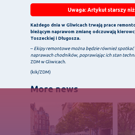
Uwaga: Artykuł starszy niż
Każdego dnia w Gliwicach trwają prace remonto
bieżącym naprawom zmianę odczuwają kierowcy i 
Toszeckiej i Długosza
.
–
Ekipy remontowe można będzie również spotkać na 
naprawach chodników, poprawiając ich stan techn
ZDM w Gliwicach.
(kik/ZDM)
More news