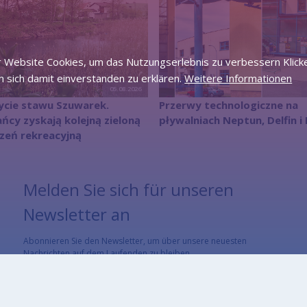
 Website Cookies, um das Nutzungserlebnis zu verbessern Klicke
 sich damit einverstanden zu erklären.
Weitere Informationen
05.08.2026
ycie stawu Szuwarek.
Przerwy technologiczne na
ńcy zyskają kolejną zieloną
pływalniach Neptun, Delfin 
zeń rekreacyjną
Melden Sie sich für unseren
Newsletter an
Abonnieren Sie den Newsletter, um über unsere neuesten
Nachrichten auf dem Laufenden zu bleiben
E-Mail