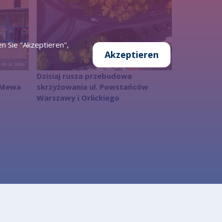
n Sie "Akzeptieren",
Akzeptieren
05.08.2026
05.08.2026
Dzisiaj rusza przebudowa
i Mewa
skrzyżowania ul. Powstańców
Warszawy i Orlickiego