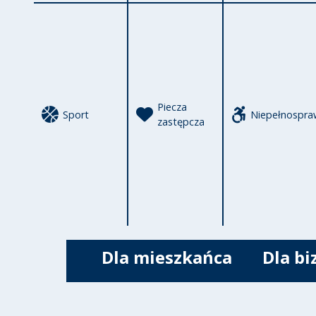
Piecza
Sport
Niepełnospra
zastępcza
Dla mieszkańca
Dla bi