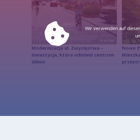
Wir verwenden auf dieser
um
05.08.2026
Modernizacja ul. Zwycięstwa –
Nowe ż
inwestycja, która odmieni centrum
Mieszka
Gliwic
przestr