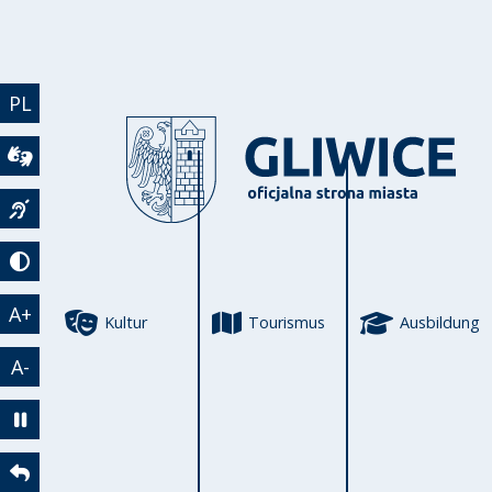
Direkt zum Inhalt
PL
Wideotłumacz
Język migowy
Tryb kontrastowy
A+
Kultur
Tourismus
Ausbildung
A-
Zatrzymaj animację
Powrót