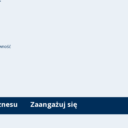
wność
znesu
Zaangażuj się