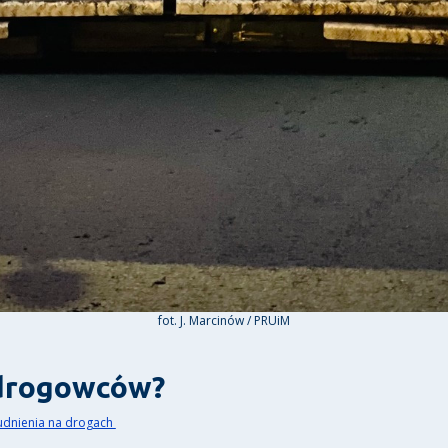
fot. J. Marcinów / PRUiM
 drogowców?
udnienia na drogach