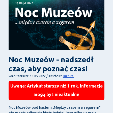
Noc Muzeów - nadszedł
czas, aby poznać czas!
Kultura
Veröffentlicht: 13.05.2022 / Abschnitt:
Uwaga: Artykuł starszy niż 1 rok. Informacje
mogą być nieaktualne
Noc Muzeów pod hasłem „Między czasem a zegarem”
nie mogła odbyć się kiedy indziej, lecz tylko 14 maja