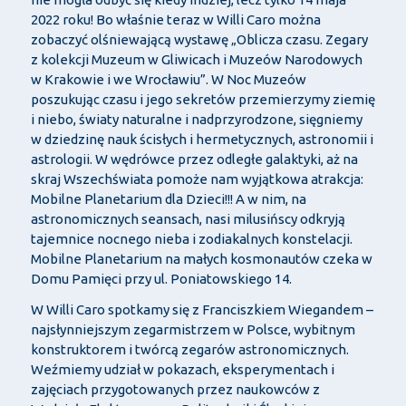
2022 roku! Bo właśnie teraz w Willi Caro można
zobaczyć olśniewającą wystawę „Oblicza czasu. Zegary
z kolekcji Muzeum w Gliwicach i Muzeów Narodowych
w Krakowie i we Wrocławiu”. W Noc Muzeów
poszukując czasu i jego sekretów przemierzymy ziemię
i niebo, światy naturalne i nadprzyrodzone, sięgniemy
w dziedzinę nauk ścisłych i hermetycznych, astronomii i
astrologii. W wędrówce przez odległe galaktyki, aż na
skraj Wszechświata pomoże nam wyjątkowa atrakcja:
Mobilne Planetarium dla Dzieci!!! A w nim, na
astronomicznych seansach, nasi milusińscy odkryją
tajemnice nocnego nieba i zodiakalnych konstelacji.
Mobilne Planetarium na małych kosmonautów czeka w
Domu Pamięci przy ul. Poniatowskiego 14.
W Willi Caro spotkamy się z Franciszkiem Wiegandem –
najsłynniejszym zegarmistrzem w Polsce, wybitnym
konstruktorem i twórcą zegarów astronomicznych.
Weźmiemy udział w pokazach, eksperymentach i
zajęciach przygotowanych przez naukowców z