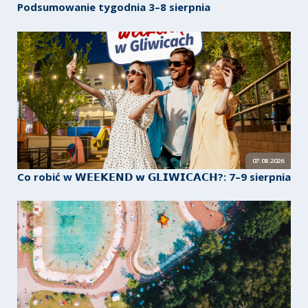
Podsumowanie tygodnia 3–8 sierpnia
07.08.2026
Co robić w 𝗪𝗘𝗘𝗞𝗘𝗡𝗗 𝘄 𝗚𝗟𝗜𝗪𝗜𝗖𝗔𝗖𝗛?: 7–9 sierpnia