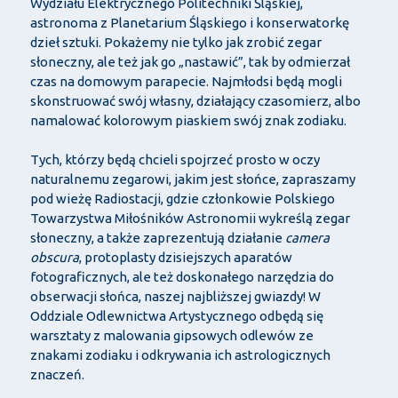
Wydziału Elektrycznego Politechniki Śląskiej,
astronoma z Planetarium Śląskiego i konserwatorkę
dzieł sztuki. Pokażemy nie tylko jak zrobić zegar
słoneczny, ale też jak go „nastawić”, tak by odmierzał
czas na domowym parapecie. Najmłodsi będą mogli
skonstruować swój własny, działający czasomierz, albo
namalować kolorowym piaskiem swój znak zodiaku.
Tych, którzy będą chcieli spojrzeć prosto w oczy
naturalnemu zegarowi, jakim jest słońce, zapraszamy
pod wieżę Radiostacji, gdzie członkowie Polskiego
Towarzystwa Miłośników Astronomii wykreślą zegar
słoneczny, a także zaprezentują działanie
camera
obscura
, protoplasty dzisiejszych aparatów
fotograficznych, ale też doskonałego narzędzia do
obserwacji słońca, naszej najbliższej gwiazdy! W
Oddziale Odlewnictwa Artystycznego odbędą się
warsztaty z malowania gipsowych odlewów ze
znakami zodiaku i odkrywania ich astrologicznych
znaczeń.