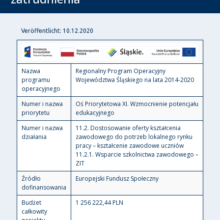
Veröffentlicht: 10.12.2020
Nazwa
Regionalny Program Operacyjny
programu
Województwa Śląskiego na lata 2014-2020
operacyjnego
Numer i nazwa
Oś Priorytetowa XI. Wzmocnienie potencjału
priorytetu
edukacyjnego
Numer i nazwa
11.2. Dostosowanie oferty kształcenia
działania
zawodowego do potrzeb lokalnego rynku
pracy – kształcenie zawodowe uczniów
11.2.1. Wsparcie szkolnictwa zawodowego –
ZIT
Źródło
Europejski Fundusz Społeczny
dofinansowania
Budżet
1 256 222,44 PLN
całkowity