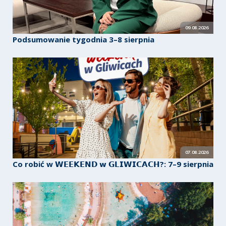
09.08.2026
Podsumowanie tygodnia 3–8 sierpnia
07.08.2026
Co robić w 𝗪𝗘𝗘𝗞𝗘𝗡𝗗 𝘄 𝗚𝗟𝗜𝗪𝗜𝗖𝗔𝗖𝗛?: 7–9 sierpnia