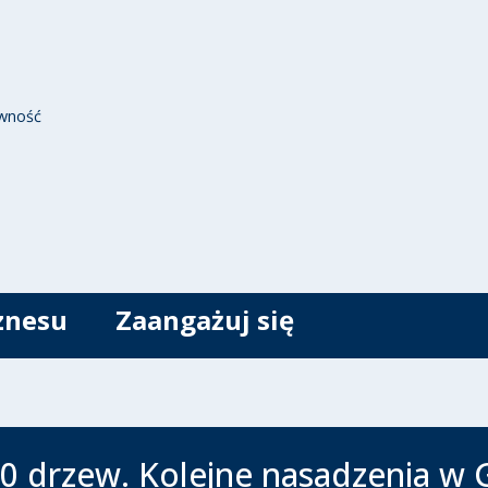
wność
znesu
Zaangażuj się
0 drzew. Kolejne nasadzenia w 