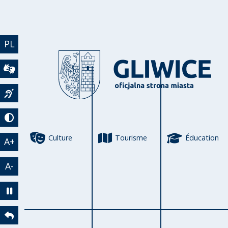
Aller au contenu principal
PL
Wideotłumacz
Język migowy
Tryb kontrastowy
Culture
Tourisme
Éducation
A+
A-
Zatrzymaj animację
Powrót