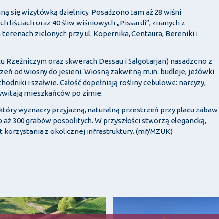
ną się wizytówką dzielnicy. Posadzono tam aż 28 wiśni
 liściach oraz 40 śliw wiśniowych „Pissardi”, znanych z
renach zielonych przy ul. Kopernika, Centaura, Bereniki i
acu Rzeźniczym oraz skwerach Dessau i Salgotarjan) nasadzono z
rzeń od wiosny do jesieni. Wiosną zakwitną m.in. budleje, jeżówki
odniki i szałwie. Całość dopełniają rośliny cebulowe: narcyzy,
rzywitają mieszkańców po zimie.
 który wyznaczy przyjazną, naturalną przestrzeń przy placu zabaw
 aż 300 grabów pospolitych. W przyszłości stworzą elegancką,
rt korzystania z okolicznej infrastruktury. (mf/MZUK)