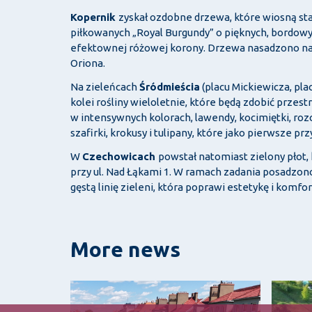
Kopernik
zyskał ozdobne drzewa, które wiosną sta
piłkowanych „Royal Burgundy” o pięknych, bordowych
efektownej różowej korony. Drzewa nasadzono na te
Oriona.
Na zieleńcach
Śródmieścia
(placu Mickiewicza, pl
kolei rośliny wieloletnie, które będą zdobić przest
w intensywnych kolorach, lawendy, kocimiętki, rozch
szafirki, krokusy i tulipany, które jako pierwsze p
W
Czechowicach
powstał natomiast zielony płot,
przy ul. Nad Łąkami 1. W ramach zadania posadzono
gęstą linię zieleni, która poprawi estetykę i komfo
More news