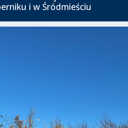
erniku i w Śródmieściu