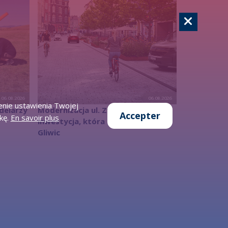
06.08.2026
06.08.2026
enie ustawienia Twojej
delarzy
Modernizacja ul. Zwycięstwa –
Accepter
kę.
En savoir plus
inwestycja, która odmieni centrum
Gliwic