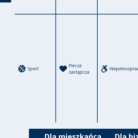
Powrót
Piecza
Sport
Niepełnospra
zastępcza
Dla mieszkańca
Dla bi