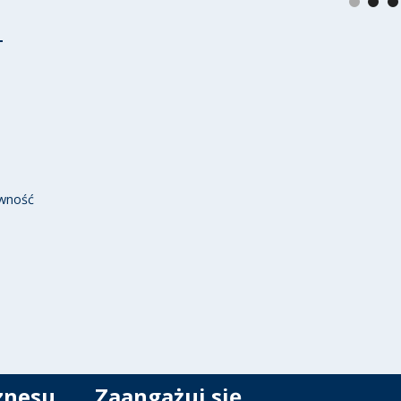
wność
znesu
Zaangażuj się