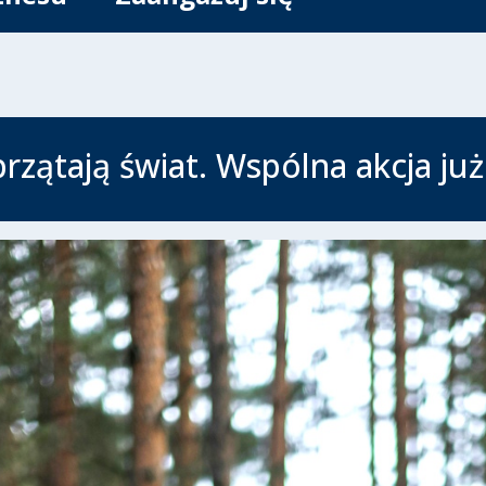
przątają świat. Wspólna akcja już