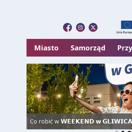
Miasto
Samorząd
Przy
Co robić w 𝗪𝗘𝗘𝗞𝗘𝗡𝗗 𝘄 𝗚𝗟𝗜𝗪𝗜𝗖