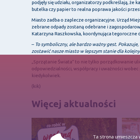
podjęły się udziału, organizatorzy podkreślają, że
butelka czy papier to realna poprawa jakości przes
Miasto zadba o zaplecze organizacyjne. Urząd Miej
zebrane odpady zostaną odebrane i zagospodarowa
Katarzyna Raszkowska, koordynująca tegoroczne dz
–
To symboliczny, ale bardzo ważny gest. Pokazuje, 
zostawić nasze miasto w lepszym stanie dla kolejn
„Sprzątanie Świata” to nie tylko porządkowanie uli
odpowiedzialności, współpracy i uważności wobec p
kiedykolwiek.
(kik)
Więcej aktualności
Ta strona umieszcza w