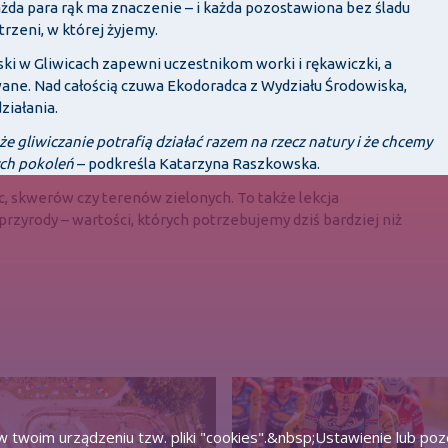
 każda para rąk ma znaczenie – i każda pozostawiona bez śladu
trzeni, w której żyjemy.
ski w Gliwicach zapewni uczestnikom worki i rękawiczki, a
ne. Nad całością czuwa Ekodoradca z Wydziału Środowiska,
iałania.
że gliwiczanie potrafią działać razem na rzecz natury i że chcemy
ych pokoleń
– podkreśla Katarzyna Raszkowska.
c, skwerów czy terenów zielonych. To także lekcja
rzyrody – wartości, których potrzebujemy dziś bardziej niż
 twoim urządzeniu tzw. pliki "cookies".&nbsp;Ustawienie lub po