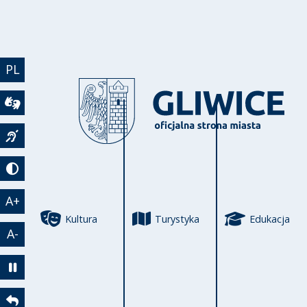
Przejdź do treści
PL
Wideotłumacz
Język migowy
Tryb kontrastowy
A+
Kultura
Turystyka
Edukacja
A-
Zatrzymaj animację