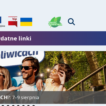
datne linki
𝗖𝗛?: 7–9 sierpnia