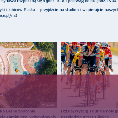
Syriusza rozpoczną się o godz. 10.30 i potrwają do ok. godz. 15.00.
i i kibiców Piasta – przyjdźcie na stadion i wspierajcie naszyc
ice.pl/ml)
07.08.2026
sko Leśne zostanie
Dzisiaj wyścig Tour de Polog
icie zamknięte. Zdecydowały
przejedzie przez Gliwice.