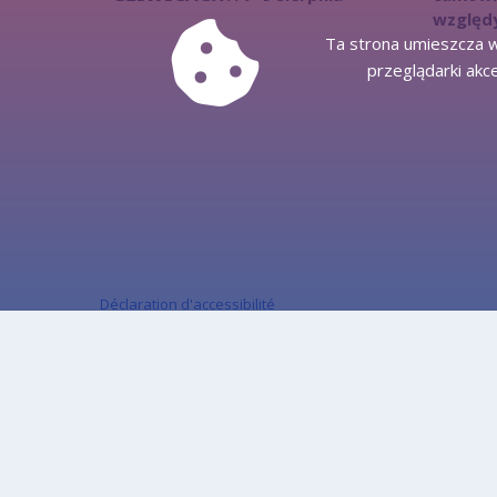
względ
Ta strona umieszcza w
przeglądarki akc
Déclaration d'accessibilité
Plan du site
Contactez
Informations sur la protection des données personnelles
Informations sur les activités de l'Office dans le RTE
Informations sur les activités du bureau à PJM