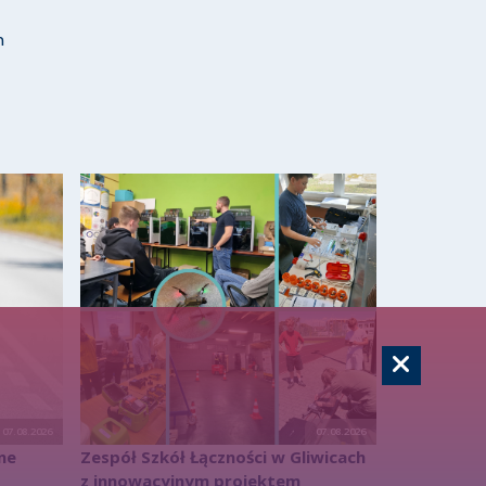
h
07.08.2026
07.08.2026
ne
Zespół Szkół Łączności w Gliwicach
z innowacyjnym projektem