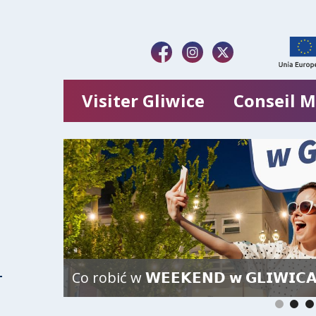
Visiter Gliwice
Conseil M
Co robić w 𝗪𝗘𝗘𝗞𝗘𝗡𝗗 𝘄 𝗚𝗟𝗜𝗪𝗜𝗖