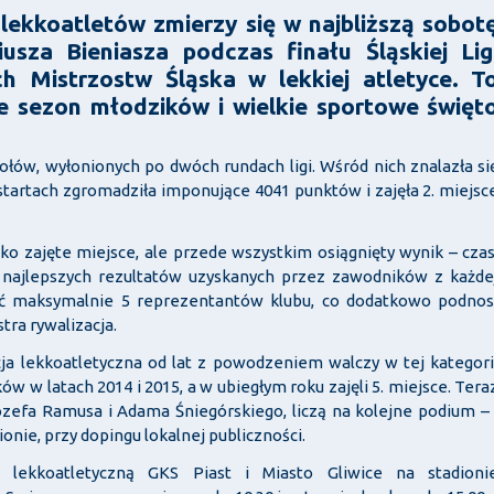
 lekkoatletów zmierzy się w najbliższą sobot
iusza Bieniasza podczas finału Śląskiej Lig
h Mistrzostw Śląska w lekkiej atletyce. T
e sezon młodzików i wielkie sportowe święt
ołów, wyłonionych po dwóch rundach ligi. Wśród nich znalazła si
startach zgromadziła imponujące 4041 punktów i zajęła 2. miejsc
ylko zajęte miejsce, ale przede wszystkim osiągnięty wynik – czas
 najlepszych rezultatów uzyskanych przez zawodników z każde
ać maksymalnie 5 reprezentantów klubu, co dodatkowo podnos
tra rywalizacja.
cja lekkoatletyczna od lat z powodzeniem walczy w tej kategori
w w latach 2014 i 2015, a w ubiegłym roku zajęli 5. miejsce. Tera
zefa Ramusa i Adama Śniegórskiego, liczą na kolejne podium – 
onie, przy dopingu lokalnej publiczności.
lekkoatletyczną GKS Piast i Miasto Gliwice na stadioni