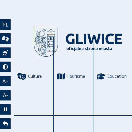
Aller au contenu principal
PL
Wideotłumacz
Język migowy
Tryb kontrastowy
Culture
Tourisme
Éducation
A+
A-
Zatrzymaj animację
Powrót