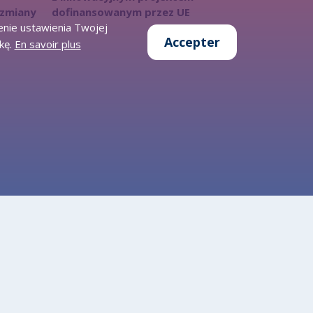
 zmiany
dofinansowanym przez UE
enie ustawienia Twojej
Accepter
kę.
En savoir plus
Données ouvertes