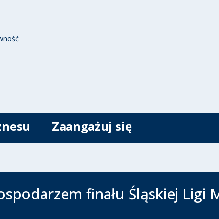
wność
znesu
Zaangażuj się
ospodarzem finału Śląskiej Ligi