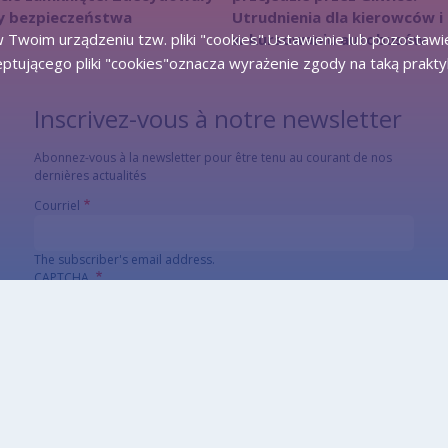
y bezpieczeństwa
Utrudnienia dla kierowców i
w kursowaniu autobusów
 Twoim urządzeniu tzw. pliki "cookies".Ustawienie lub pozostawi
eptującego pliki "cookies"oznacza wyrażenie zgody na taką prakty
Inscrivez-vous à notre newsletter
Abonnez-vous à la newsletter pour être tenu au courant de nos
dernières actualités
Courriel
The subscriber's email address.
CAPTCHA
Quel code est dissimulé dans l'image ?
Saisir les caractères affichés dans l'image.
Cette question sert à vérifier si vous êtes un visiteur humain ou non
afin d'éviter les soumissions de pourriel (spam) automatisées.