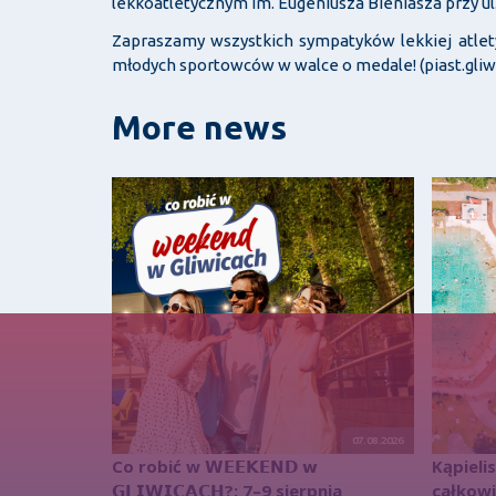
lekkoatletycznym im. Eugeniusza Bieniasza przy ul. 
Zapraszamy wszystkich sympatyków lekkiej atletyk
młodych sportowców w walce o medale! (piast.gliw
More news
07.08.2026
Co robić w 𝗪𝗘𝗘𝗞𝗘𝗡𝗗 𝘄
Kąpieli
𝗚𝗟𝗜𝗪𝗜𝗖𝗔𝗖𝗛?: 7–9 sierpnia
całkow