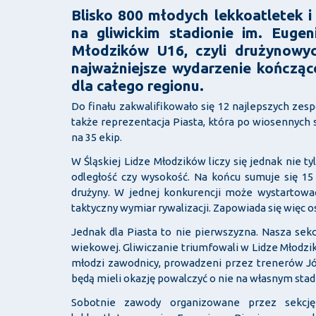
Blisko 800 młodych lekkoatletek i
na gliwickim stadionie im. Eugen
Młodzików U16, czyli drużynowyc
najważniejsze wydarzenie kończąc
dla całego regionu.
Do finału zakwalifikowało się 12 najlepszych zesp
także reprezentacja Piasta, która po wiosennych 
na 35 ekip.
W Śląskiej Lidze Młodzików liczy się jednak nie t
odległość czy wysokość. Na końcu sumuje się 15
drużyny. W jednej konkurencji może wystartow
taktyczny wymiar rywalizacji. Zapowiada się więc os
Jednak dla Piasta to nie pierwszyzna. Nasza sek
wiekowej. Gliwiczanie triumfowali w Lidze Młodzikó
młodzi zawodnicy, prowadzeni przez trenerów Jó
będą mieli okazję powalczyć o nie na własnym stadi
Sobotnie zawody organizowane przez sekcję 