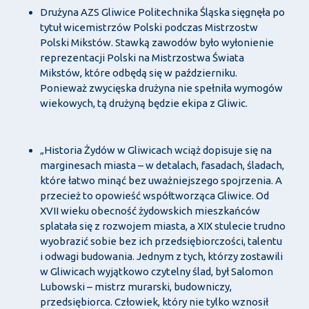
Drużyna AZS Gliwice Politechnika Śląska sięgnęła po
tytuł wicemistrzów Polski podczas Mistrzostw
Polski Mikstów. Stawką zawodów było wyłonienie
reprezentacji Polski na Mistrzostwa Świata
Mikstów, które odbędą się w październiku.
Ponieważ zwycięska drużyna nie spełniła wymogów
wiekowych, tą drużyną będzie ekipa z Gliwic.
„Historia Żydów w Gliwicach wciąż dopisuje się na
marginesach miasta – w detalach, fasadach, śladach,
które łatwo minąć bez uważniejszego spojrzenia. A
przecież to opowieść współtworząca Gliwice. Od
XVII wieku obecność żydowskich mieszkańców
splatała się z rozwojem miasta, a XIX stulecie trudno
wyobrazić sobie bez ich przedsiębiorczości, talentu
i odwagi budowania. Jednym z tych, którzy zostawili
w Gliwicach wyjątkowo czytelny ślad, był Salomon
Lubowski – mistrz murarski, budowniczy,
przedsiębiorca. Człowiek, który nie tylko wznosił