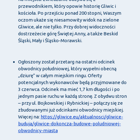
przewodnikiem, który opowie historię Gliwic i
kościoła. Po przejściu ponad 200 stopni, Waszym
oczom ukaże się niesamowity widok na zielone
Gliwice, ale nie tylko. Przy dobrej widoczności
dostrzeżecie górę Świętej Anny, a także Beskid
Śląski, Mały i Śląsko-Morawski.
Ogłoszony został przetarg na ostatni odcinek
obwodnicy południowej, który wypełni obecną
„dziurę” w całym miejskim ringu. Oferty
potencjalnych wykonawców będą przyjmowane do
3 czerwca. Odcinek ma mieć 1,7 km długości i po
jednym pasie ruchu w każdą stronę. Z obydwu stron
– przy ul. Bojkowskiej i Rybnickiej – połączy się ze
zbudowanymi już odcinkami obwodnicy miejskiej.
Więcej na:
https://gliwice.eu/aktualnosci/gliwice-
buduja/gliwice-dokoncza-budowe-poludniowej-
obwodnicy-miasta