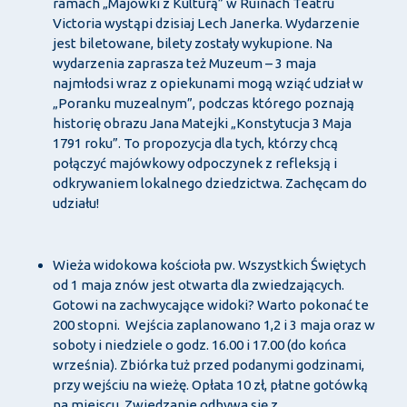
ramach „Majówki z Kulturą” w Ruinach Teatru
Victoria wystąpi dzisiaj Lech Janerka. Wydarzenie
jest biletowane, bilety zostały wykupione. Na
wydarzenia zaprasza też Muzeum – 3 maja
najmłodsi wraz z opiekunami mogą wziąć udział w
„Poranku muzealnym”, podczas którego poznają
historię obrazu Jana Matejki „Konstytucja 3 Maja
1791 roku”. To propozycja dla tych, którzy chcą
połączyć majówkowy odpoczynek z refleksją i
odkrywaniem lokalnego dziedzictwa. Zachęcam do
udziału!
Wieża widokowa kościoła pw. Wszystkich Świętych
od 1 maja znów jest otwarta dla zwiedzających.
Gotowi na zachwycające widoki? Warto pokonać te
200 stopni. Wejścia zaplanowano 1,2 i 3 maja oraz w
soboty i niedziele o godz. 16.00 i 17.00 (do końca
września). Zbiórka tuż przed podanymi godzinami,
przy wejściu na wieżę. Opłata 10 zł, płatne gotówką
na miejscu. Zwiedzanie odbywa się z