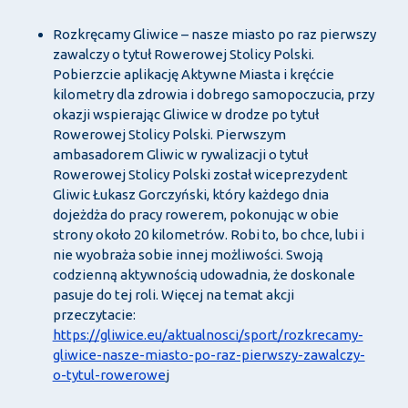
Rozkręcamy Gliwice – nasze miasto po raz pierwszy
zawalczy o tytuł Rowerowej Stolicy Polski.
Pobierzcie aplikację Aktywne Miasta i kręćcie
kilometry dla zdrowia i dobrego samopoczucia, przy
okazji wspierając Gliwice w drodze po tytuł
Rowerowej Stolicy Polski. Pierwszym
ambasadorem Gliwic w rywalizacji o tytuł
Rowerowej Stolicy Polski został wiceprezydent
Gliwic Łukasz Gorczyński, który każdego dnia
dojeżdża do pracy rowerem, pokonując w obie
strony około 20 kilometrów. Robi to, bo chce, lubi i
nie wyobraża sobie innej możliwości. Swoją
codzienną aktywnością udowadnia, że doskonale
pasuje do tej roli. Więcej na temat akcji
przeczytacie:
https://gliwice.eu/aktualnosci/sport/rozkrecamy-
gliwice-nasze-miasto-po-raz-pierwszy-zawalczy-
o-tytul-rowerowe
j