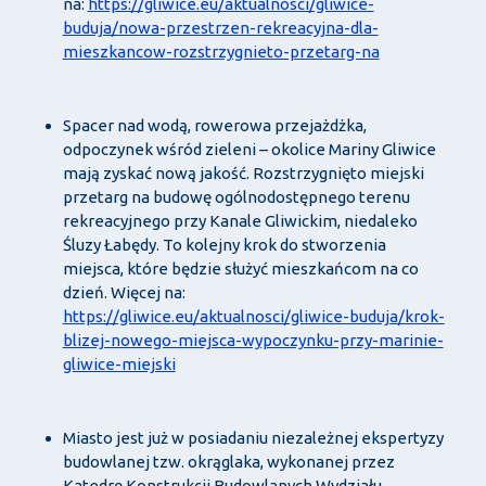
na:
https://gliwice.eu/aktualnosci/gliwice-
buduja/nowa-przestrzen-rekreacyjna-dla-
mieszkancow-rozstrzygnieto-przetarg-na
Spacer nad wodą, rowerowa przejażdżka,
odpoczynek wśród zieleni – okolice Mariny Gliwice
mają zyskać nową jakość. Rozstrzygnięto miejski
przetarg na budowę ogólnodostępnego terenu
rekreacyjnego przy Kanale Gliwickim, niedaleko
Śluzy Łabędy. To kolejny krok do stworzenia
miejsca, które będzie służyć mieszkańcom na co
dzień. Więcej na:
https://gliwice.eu/aktualnosci/gliwice-buduja/krok-
blizej-nowego-miejsca-wypoczynku-przy-marinie-
gliwice-miejski
Miasto jest już w posiadaniu niezależnej ekspertyzy
budowlanej tzw. okrąglaka, wykonanej przez
Katedrę Konstrukcji Budowlanych Wydziału