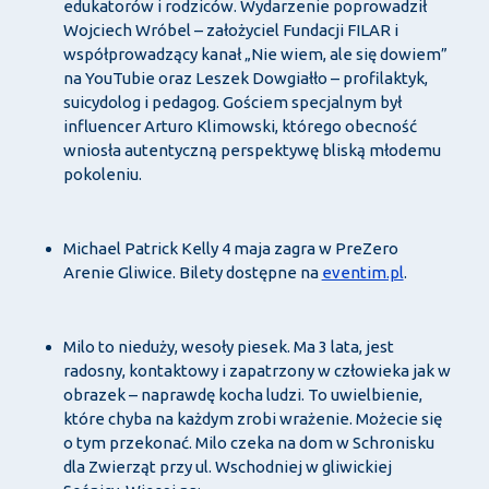
edukatorów i rodziców. Wydarzenie poprowadził
Wojciech Wróbel – założyciel Fundacji FILAR i
współprowadzący kanał „Nie wiem, ale się dowiem”
na YouTubie oraz Leszek Dowgiałło – profilaktyk,
suicydolog i pedagog. Gościem specjalnym był
influencer Arturo Klimowski, którego obecność
wniosła autentyczną perspektywę bliską młodemu
pokoleniu.
Michael Patrick Kelly 4 maja zagra w PreZero
Arenie Gliwice. Bilety dostępne na
eventim.pl
.
Milo to nieduży, wesoły piesek. Ma 3 lata, jest
radosny, kontaktowy i zapatrzony w człowieka jak w
obrazek – naprawdę kocha ludzi. To uwielbienie,
które chyba na każdym zrobi wrażenie. Możecie się
o tym przekonać. Milo czeka na dom w Schronisku
dla Zwierząt przy ul. Wschodniej w gliwickiej