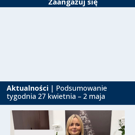
Zaangażuj się
Aktualności
| Podsumowanie
tygodnia 27 kwietnia – 2 maja