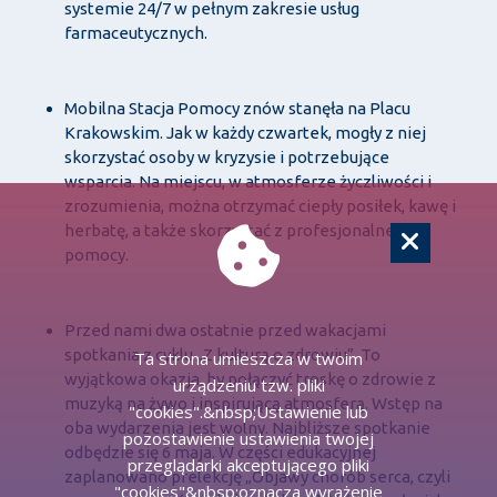
systemie 24/7 w pełnym zakresie usług
farmaceutycznych.
Mobilna Stacja Pomocy znów stanęła na Placu
Krakowskim. Jak w każdy czwartek, mogły z niej
skorzystać osoby w kryzysie i potrzebujące
wsparcia. Na miejscu, w atmosferze życzliwości i
zrozumienia, można otrzymać ciepły posiłek, kawę i
herbatę, a także skorzystać z profesjonalnej
pomocy.
Przed nami dwa ostatnie przed wakacjami
spotkania z cyklu „Z kulturą o zdrowiu”. To
Ta strona umieszcza w twoim
wyjątkowa okazja, by połączyć troskę o zdrowie z
urządzeniu tzw. pliki
muzyką na żywo i inspirującą atmosferą. Wstęp na
"cookies".&nbsp;Ustawienie lub
oba wydarzenia jest wolny. Najbliższe spotkanie
pozostawienie ustawienia twojej
odbędzie się 6 maja. W części edukacyjnej
przeglądarki akceptującego pliki
zaplanowano prelekcję „Objawy chorób serca, czyli
"cookies"&nbsp;oznacza wyrażenie