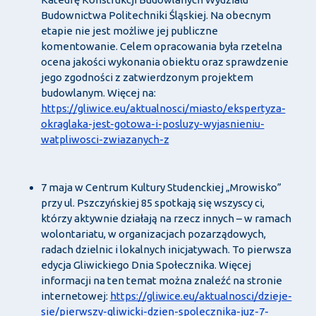
Budownictwa Politechniki Śląskiej. Na obecnym
etapie nie jest możliwe jej publiczne
komentowanie. Celem opracowania była rzetelna
ocena jakości wykonania obiektu oraz sprawdzenie
jego zgodności z zatwierdzonym projektem
budowlanym. Więcej na:
https://gliwice.eu/aktualnosci/miasto/ekspertyza-
okraglaka-jest-gotowa-i-posluzy-wyjasnieniu-
watpliwosci-zwiazanych-z
7 maja w Centrum Kultury Studenckiej „Mrowisko”
przy ul. Pszczyńskiej 85 spotkają się wszyscy ci,
którzy aktywnie działają na rzecz innych – w ramach
wolontariatu, w organizacjach pozarządowych,
radach dzielnic i lokalnych inicjatywach. To pierwsza
edycja Gliwickiego Dnia Społecznika. Więcej
informacji na ten temat można znaleźć na stronie
internetowej:
https://gliwice.eu/aktualnosci/dzieje-
sie/pierwszy-gliwicki-dzien-spolecznika-juz-7-