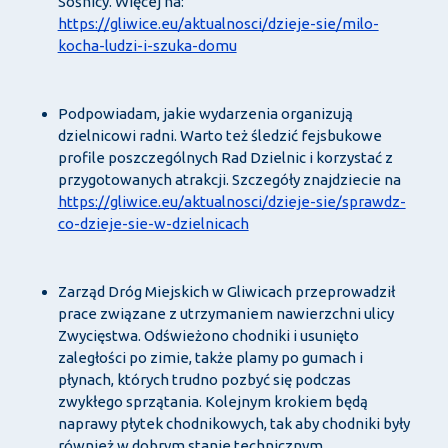
Sośnicy. Więcej na:
https://gliwice.eu/aktualnosci/dzieje-sie/milo-
kocha-ludzi-i-szuka-domu
Podpowiadam, jakie wydarzenia organizują
dzielnicowi radni. Warto też śledzić fejsbukowe
profile poszczególnych Rad Dzielnic i korzystać z
przygotowanych atrakcji. Szczegóły znajdziecie na
https://gliwice.eu/aktualnosci/dzieje-sie/sprawdz-
co-dzieje-sie-w-dzielnicach
Zarząd Dróg Miejskich w Gliwicach przeprowadził
prace związane z utrzymaniem nawierzchni ulicy
Zwycięstwa. Odświeżono chodniki i usunięto
zaległości po zimie, także plamy po gumach i
płynach, których trudno pozbyć się podczas
zwykłego sprzątania. Kolejnym krokiem będą
naprawy płytek chodnikowych, tak aby chodniki były
również w dobrym stanie technicznym.