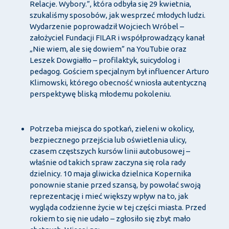
Relacje. Wybory.”, która odbyła się 29 kwietnia,
szukaliśmy sposobów, jak wesprzeć młodych ludzi.
Wydarzenie poprowadził Wojciech Wróbel –
założyciel Fundacji FILAR i współprowadzący kanał
„Nie wiem, ale się dowiem” na YouTubie oraz
Leszek Dowgiałło – profilaktyk, suicydolog i
pedagog. Gościem specjalnym był influencer Arturo
Klimowski, którego obecność wniosła autentyczną
perspektywę bliską młodemu pokoleniu.
Potrzeba miejsca do spotkań, zieleni w okolicy,
bezpiecznego przejścia lub oświetlenia ulicy,
czasem częstszych kursów linii autobusowej –
właśnie od takich spraw zaczyna się rola rady
dzielnicy. 10 maja gliwicka dzielnica Kopernika
ponownie stanie przed szansą, by powołać swoją
reprezentację i mieć większy wpływ na to, jak
wygląda codzienne życie w tej części miasta. Przed
rokiem to się nie udało – zgłosiło się zbyt mało