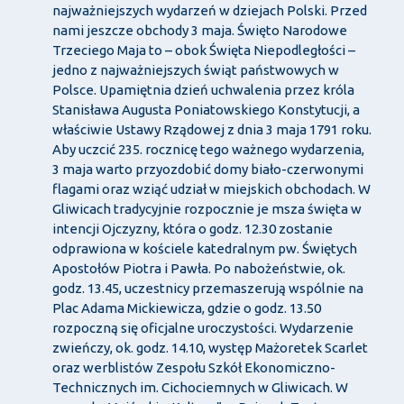
najważniejszych wydarzeń w dziejach Polski. Przed
nami jeszcze obchody 3 maja. Święto Narodowe
Trzeciego Maja to – obok Święta Niepodległości –
jedno z najważniejszych świąt państwowych w
Polsce. Upamiętnia dzień uchwalenia przez króla
Stanisława Augusta Poniatowskiego Konstytucji, a
właściwie Ustawy Rządowej z dnia 3 maja 1791 roku.
Aby uczcić 235. rocznicę tego ważnego wydarzenia,
3 maja warto przyozdobić domy biało-czerwonymi
flagami oraz wziąć udział w miejskich obchodach. W
Gliwicach tradycyjnie rozpocznie je msza święta w
intencji Ojczyzny, która o godz. 12.30 zostanie
odprawiona w kościele katedralnym pw. Świętych
Apostołów Piotra i Pawła. Po nabożeństwie, ok.
godz. 13.45, uczestnicy przemaszerują wspólnie na
Plac Adama Mickiewicza, gdzie o godz. 13.50
rozpoczną się oficjalne uroczystości. Wydarzenie
zwieńczy, ok. godz. 14.10, występ Mażoretek Scarlet
oraz werblistów Zespołu Szkół Ekonomiczno-
Technicznych im. Cichociemnych w Gliwicach. W