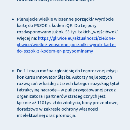
Planujecie wielkie wiosenne porządki? Wyróbcie
kartę do PSZOK z kodem QR. Do tej pory
rozdysponowano już ok. 53 tys. takich „wejściówek”.
Więcej na:
https://gliwice.eu/aktualnosci/zielone-
gliwice/wielkie-wiosenne-porzadki-wyrob-karte-
do-pszok-z-kodem-qr-przypominamy
Do 11 maja można zgłosić się do tegorocznej edycji
konkursu Innowator Śląska. Autorzy najlepszych
rozwiązań w każdej z trzech kategorii uzyskają tytuł
i atrakcyjną nagrodę – w puli przygotowanej przez
organizatora i partnerów strategicznych jest
łącznie aż 110 tys. zł do zdobycia, bony prezentowe,
doradztwo w zakresie ochrony własności
intelektualnej oraz promocja.