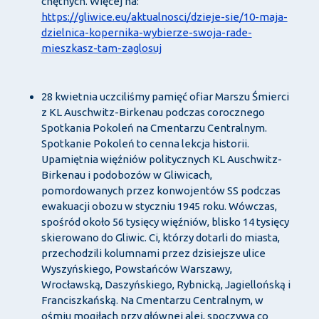
chętnych. Więcej na:
https://gliwice.eu/aktualnosci/dzieje-sie/10-maja-
dzielnica-kopernika-wybierze-swoja-rade-
mieszkasz-tam-zaglosuj
28 kwietnia uczciliśmy pamięć ofiar Marszu Śmierci
z KL Auschwitz-Birkenau podczas corocznego
Spotkania Pokoleń na Cmentarzu Centralnym.
Spotkanie Pokoleń to cenna lekcja historii.
Upamiętnia więźniów politycznych KL Auschwitz-
Birkenau i podobozów w Gliwicach,
pomordowanych przez konwojentów SS podczas
ewakuacji obozu w styczniu 1945 roku. Wówczas,
spośród około 56 tysięcy więźniów, blisko 14 tysięcy
skierowano do Gliwic. Ci, którzy dotarli do miasta,
przechodzili kolumnami przez dzisiejsze ulice
Wyszyńskiego, Powstańców Warszawy,
Wrocławską, Daszyńskiego, Rybnicką, Jagiellońską i
Franciszkańską. Na Cmentarzu Centralnym, w
ośmiu mogiłach przy głównej alei, spoczywa co