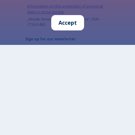
Information on the protection of personal
data in social media
„Miejski Serwis Internetowy – Gliwice”, ISSN:
Accept
1734-5480
Sign up for our newsletter
Subscribe to the newsletter to keep up to date
with our latest news
Email
The subscriber's email address.
CAPTCHA
What code is in the image?
Enter the characters shown in the image.
This question is for testing whether or not you