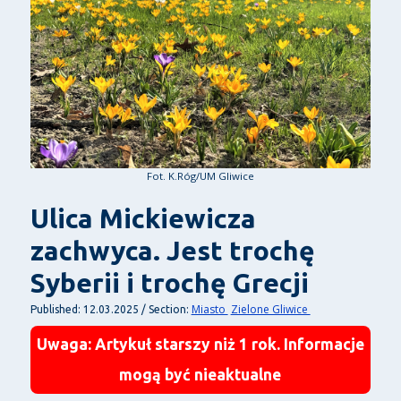
Fot. K.Róg/UM Gliwice
Ulica Mickiewicza
zachwyca. Jest trochę
Syberii i trochę Grecji
Miasto
Zielone Gliwice
Published: 12.03.2025 / Section:
Uwaga: Artykuł starszy niż 1 rok. Informacje
mogą być nieaktualne