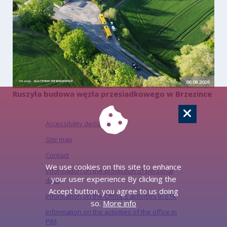
06.08.2026
Ruszyła budowa węzła przesiadkowego w Brzezince
Accessibility declaration
Site map
Contact
We use cookies on this site to enhance
Information on the protection of personal
your user experience By clicking the
data
Accept button, you agree to us doing
Information on the Office's activities in ETR
so.
More info
Information on the activities of the office in
PJM