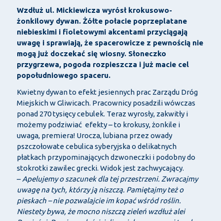
Wzdłuż ul. Mickiewicza wyrósł krokusowo-
żonkilowy dywan. Żółte połacie poprzeplatane
niebieskimi i fioletowymi akcentami przyciągają
uwagę i sprawiają, że spacerowicze z pewnością nie
mogą już doczekać się wiosny. Słoneczko
przygrzewa, pogoda rozpieszcza i już macie cel
popołudniowego spaceru.
Kwietny dywan to efekt jesiennych prac Zarządu Dróg
Miejskich w Gliwicach. Pracownicy posadzili wówczas
ponad 270 tysięcy cebulek. Teraz wyrosły, zakwitły i
możemy podziwiać efekty – to krokusy, żonkile i
uwaga, premiera! Urocza, lubiana przez owady
pszczołowate cebulica syberyjska o delikatnych
płatkach przypominających dzwoneczki i podobny do
stokrotki zawilec grecki. Widok jest zachwycający.
–
Apelujemy o szacunek dla tej przestrzeni. Zwracajmy
uwagę na tych, którzy ją niszczą. Pamiętajmy też o
pieskach – nie pozwalajcie im kopać wśród roślin.
Niestety bywa, że mocno niszczą zieleń wzdłuż alei