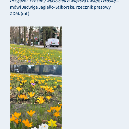
Przyjaźni. Prosimy właścicieli o większą uwagę i troskę
–
mówi Jadwiga Jagiełło-Stiborska, rzecznik prasowy
ZDM. (mf)