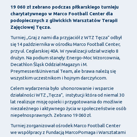
19 060 zł zebrano podczas piłkarskiego turnieju
charytatywnego w Marco Football Center dla
podopiecznych z gliwickich Warsztatów Terapii
Zajęciowej Tęcza.
Turniej „Graj z nami dla przyjaciół z WTZ Tęcza” odbył
się 14 października w ośrodku Marco Football Center,
przy ul. Ceglarskiej 40A. W rywalizacji udział wzięło 8
drużyn. Na podium stanęły: Energo-Moc Wzorcownia,
Decathlon Śląsk Oddział Magazyn i M.
Preymesser&Universal Team, ale brawa należą się
wszystkim uczestnikom i hojnym darczyńcom.
Celem wydarzenia było uhonorowanie i wsparcie
działalności WTZ „Tęcza”, instytucji która od niemal 30
lat realizuje misję opieki i przygotowania do możliwie
niezależnego i aktywnego życia w społeczeństwie osób
niepełnosprawnych. Zebrano 19 060 zł.
Turniej zorganizował ośrodek Marco Football Center
we współpracy z Fundacją MarcoPomaga i Warsztatami