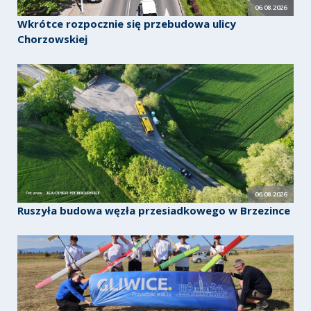
06.08.2026
Wkrótce rozpocznie się przebudowa ulicy
Chorzowskiej
06.08.2026
Ruszyła budowa węzła przesiadkowego w Brzezince