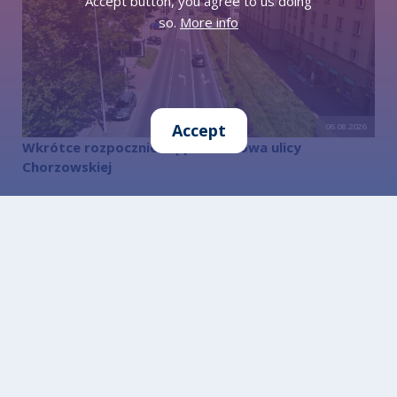
Accept button, you agree to us doing
so.
More info
Accept
06.08.2026
Wkrótce rozpocznie się przebudowa ulicy
Chorzowskiej
06.08.2026
Ruszyła budowa węzła przesiadkowego w Brzezince