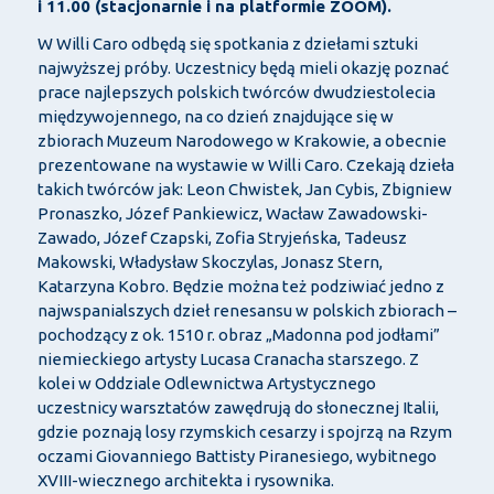
i 11.00 (stacjonarnie i na platformie ZOOM).
W Willi Caro odbędą się spotkania z dziełami sztuki
najwyższej próby. Uczestnicy będą mieli okazję poznać
prace najlepszych polskich twórców dwudziestolecia
międzywojennego, na co dzień znajdujące się w
zbiorach Muzeum Narodowego w Krakowie, a obecnie
prezentowane na wystawie w Willi Caro. Czekają dzieła
takich twórców jak: Leon Chwistek, Jan Cybis, Zbigniew
Pronaszko, Józef Pankiewicz, Wacław Zawadowski-
Zawado, Józef Czapski, Zofia Stryjeńska, Tadeusz
Makowski, Władysław Skoczylas, Jonasz Stern,
Katarzyna Kobro. Będzie można też podziwiać jedno z
najwspanialszych dzieł renesansu w polskich zbiorach –
pochodzący z ok. 1510 r. obraz „Madonna pod jodłami”
niemieckiego artysty Lucasa Cranacha starszego. Z
kolei w Oddziale Odlewnictwa Artystycznego
uczestnicy warsztatów zawędrują do słonecznej Italii,
gdzie poznają losy rzymskich cesarzy i spojrzą na Rzym
oczami Giovanniego Battisty Piranesiego, wybitnego
XVIII-wiecznego architekta i rysownika.