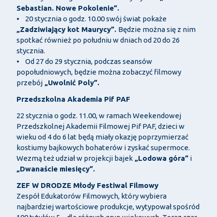
Sebastian. Nowe Pokolenie”.
• 20 stycznia o godz. 10.00 swój świat pokaże
„Zadziwiający kot Maurycy”.
Będzie można się z nim
spotkać również po południu w dniach od 20 do 26
stycznia.
• Od 27 do 29 stycznia, podczas seansów
popołudniowych, będzie można zobaczyć filmowy
przebój
„Uwolnić Poly”.
Przedszkolna Akademia Pif PAF
22 stycznia o godz. 11.00, w ramach Weekendowej
Przedszkolnej Akademii Filmowej Pif PAF, dzieci w
wieku od 4 do 6 lat będą miały okazję poprzymierzać
kostiumy bajkowych bohaterów i zyskać supermoce.
Wezmą też udział w projekcji bajek
„Lodowa góra”
i
„Dwanaście miesięcy”.
ZEF W DRODZE Młody Festiwal Filmowy
Zespół Edukatorów Filmowych, który wybiera
najbardziej wartościowe produkcje, wytypował spośród