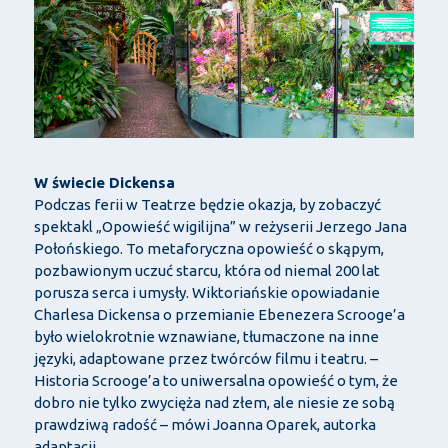
W świecie Dickensa
Podczas ferii w Teatrze będzie okazja, by zobaczyć
spektakl „Opowieść wigilijna” w reżyserii Jerzego Jana
Połońskiego. To metaforyczna opowieść o skąpym,
pozbawionym uczuć starcu, która od niemal 200 lat
porusza serca i umysły. Wiktoriańskie opowiadanie
Charlesa Dickensa o przemianie Ebenezera Scrooge’a
było wielokrotnie wznawiane, tłumaczone na inne
języki, adaptowane przez twórców filmu i teatru. –
Historia Scrooge’a to uniwersalna opowieść o tym, że
dobro nie tylko zwycięża nad złem, ale niesie ze sobą
prawdziwą radość – mówi Joanna Oparek, autorka
adaptacji.