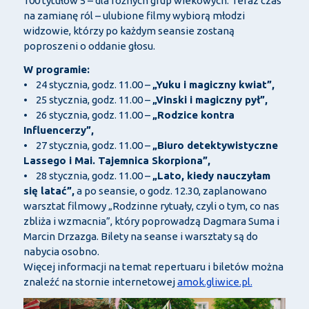
100 tytułów 5 – dla różnych grup wiekowych. Teraz czas
na zamianę ról – ulubione filmy wybiorą młodzi
widzowie, którzy po każdym seansie zostaną
poproszeni o oddanie głosu.
W programie:
• 24 stycznia, godz. 11.00 –
„Yuku i magiczny kwiat”,
• 25 stycznia, godz. 11.00 –
„Vinski i magiczny pył”,
• 26 stycznia, godz. 11.00 –
„Rodzice kontra
Influencerzy”,
• 27 stycznia, godz. 11.00 –
„Biuro detektywistyczne
Lassego i Mai. Tajemnica Skorpiona”,
• 28 stycznia, godz. 11.00 –
„Lato, kiedy nauczyłam
się latać”,
a po seansie, o godz. 12.30, zaplanowano
warsztat filmowy „Rodzinne rytuały, czyli o tym, co nas
zbliża i wzmacnia”, który poprowadzą Dagmara Suma i
Marcin Drzazga. Bilety na seanse i warsztaty są do
nabycia osobno.
Więcej informacji na temat repertuaru i biletów można
znaleźć na stornie internetowej
amok.gliwice.pl.