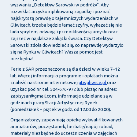
wyzwaniu „Detektyw Sarowski w podróży”. Aby
rozwikłać arcyskomplikowaną zagadkę i poznać
najskrytszą prawdę o tajemniczych wydarzeniach w
Gliwicach, trzeba będzie łamać szyfry, wykazać się nie
lada sprytem, odwagą i przenikliwością umysłu oraz
zajrzeć w najdalsze zakątki świata. Czy Detektyw
Sarowski zdoła dowiedzieć się, co naprawdę wydarzyło
się na Rynku w Gliwicach? Wasza pomoc jest
niezbędna!
Ferie z SAR przeznaczone są dla dzieci w wieku 7–12
lat. Więcej informacji o programie i opłatach można
znaleźć na stronie internetowej
gtwgliwice.pl
oraz
uzyskać pod nr. tel. 504-676-972 lub pisząc na adres:
zapisysar@gmail.com. Informacje udzielane są w
godzinach pracy Stacji Artystycznej Rynek
(poniedziałek – piątek w godz. od 12.00 do 20.00).
Organizatorzy zapewniają opiekę wykwalifikowanych
animatorów, poczęstunek, herbatę/napój i obiad,
materiały niezbędne do uczestniczenia w zajęciach