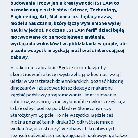
budowania i rozwijania kreatywności (STEAM to
akronim angielskich słów: Science, Technology,
Engineering, Art, Mathematics, będący nazwą
modelu nauczania, który łączy wymienione wyżej
nauki w jedno). Podczas „STEAM ferii” dzieci będą
motywowane do samodzielnego myślenia,
wyciągania wniosków i współdziałania w grupie, ale
przede wszystkim zyskają możliwość interesującej
zabawy.
Atrakcji nie zabraknie! Będzie m.in. okazja, by
skonstruować rakietę i wystrzelić ją w kosmos, wziąć
udział w warsztatach dziennikarskich, poznać historię
dinozaurów i zbudować ich szkielety z makaronu,
zgłębić podstawy programowania i konstruowania
robotów, własnoręcznie wykonać drzewko szczęścia, a
także odbyć podróż po Układzie Słonecznym czy
Starożytnym Egipcie. To nie wszystko. Będzie też
można poznać tajniki druku 3D, odkryć tajemnice
wulkanów, uczestniczyć w zabawach kreatywnych,
różnych doświadczeniach, zajęciach naukowych, a także