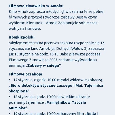
Filmowe zimowisko w Amoku
Kino Amok zaprasza młodych gliwiczan na ferie pełne
filmowych przygód i twórczej zabawy. Jest w czym
wybierać. Kierunek – Amok! Zaplanujcie sobie czas
wolny na filmowo.
#bajkizpolski
Międzysemestralna przerwa szkolna rozpocznie się 16
stycznia, ale kino Amok (ul. Dolnych Wałów 3) zaprasza
już 15 stycznia na godz. 16.15. Jako pierwsza podczas
Filmowego Zimowiska 2023 zostanie wyświetlona
animacja
„Zabawy w śniegu”
.
Filmowe przeboje
• 17 stycznia, o godz. 10.00 młodzi widzowie zobaczą
„Biuro detektywistyczne Lassego i Mai. Tajemnica
Skorpiona”.
• 18 stycznia o godz. 10.00 na wielkim ekranie
poznamy tajemnice
„Pamiętników Tatusia
Muminka”.
• 19 stycznia o godz. 10.00 zobaczymy film
„Bella i