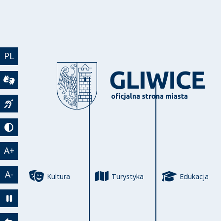
Przejdź do treści
PL
Wideotłumacz
Język migowy
Tryb kontrastowy
A+
A-
Kultura
Turystyka
Edukacja
Zatrzymaj animację