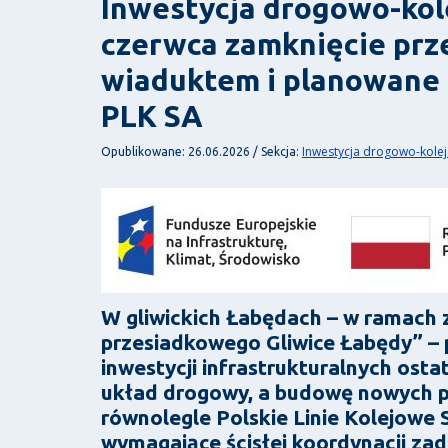
Inwestycja drogowo-kol
czerwca zamknięcie prz
wiaduktem i planowane 
PLK SA
Inwestycja drogowo-kol
Opublikowane: 26.06.2026 / Sekcja:
W gliwickich Łabędach – w ramach
przesiadkowego Gliwice Łabędy” – 
inwestycji infrastrukturalnych ost
układ drogowy, a budowę nowych p
równolegle Polskie Linie Kolejowe
wymagające ścisłej koordynacji zad