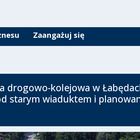
znesu
Zaangażuj się
ja drogowo-kolejowa w Łabędac
od starym wiaduktem i planowan