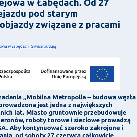
ejowa w Łabędach. Od 27
ejazdu pod starym
objazdy związane z pracami
ejowa w Łabędach
Gliwice budują
 zadania „Mobilna Metropolia – budowa węzła
prowadzona jest jedna z największych
atnich lat. Miasto gruntownie przebudowuje
eronów, roboty torowe i sieciowe prowadzą
 SA. Aby kontynuować szeroko zakrojone i
ania, od soboty 27 czerwca całkowicie