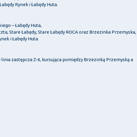
Łabędy Rynek i Łabędy Huta.
kiego – Łabędy Huta,
czta, Stare Łabędy, Stare Łabędy ROCA oraz Brzezinka Przemyska,
ynek i Łabędy Huta.
linia zastępcza Z-6, kursująca pomiędzy Brzezinką Przemyską a