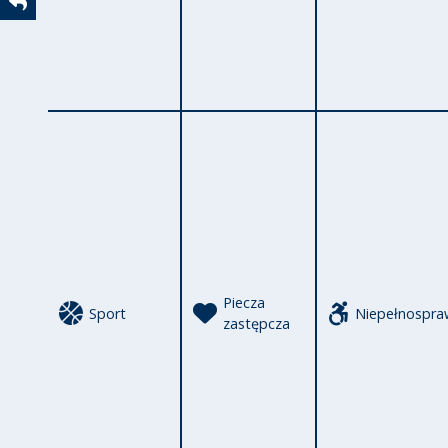
Powrót
Piecza
Sport
Niepełnospra
zastępcza