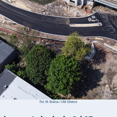
fot. M. Buksa / UM Gliwice