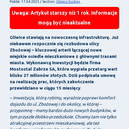
Gliwice budują
Publié: 17.04.2025 / Section:
Uwaga: Artykuł starszy niż 1 rok. Informacje
mogą być nieaktualne
Gliwice stawiają na nowoczesną infrastrukturę. Już
niebawem rozpocznie się rozbudowa ulicy
Zbożowej – kluczowej arterii łączącej nowe
miejskie osiedle mieszkaniowe z głównymi trasami
miasta. Wykonawcą inwestycji będzie firma
Mostostal Zabrze SA, która wygrała przetarg wart
blisko
27 milionów złotych
. Dziś podpisała umowę
na realizację prac, których zakończenie
przewidziano w ciągu
15 miesięcy
.
–
Inwestycja, którą robimy, wyraźnie poprawi komfort
dojazdu do ul. Zbożowej i do okolicy, w której –
przypomnę – mamy bardzo dużo nowych budynków, w
tym przyszłe żłobko-przedszkole. Chcemy tam nie tylko
atrakcyjnej przestrzeni mieszkaniowej, ale też