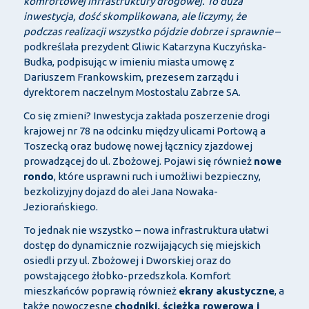
komfortowej infrastruktury drogowej. To duża
inwestycja, dość skomplikowana, ale liczymy, że
podczas realizacji wszystko pójdzie dobrze i sprawnie
–
podkreślała prezydent Gliwic Katarzyna Kuczyńska-
Budka, podpisując w imieniu miasta umowę z
Dariuszem Frankowskim, prezesem zarządu i
dyrektorem naczelnym Mostostalu Zabrze SA.
Co się zmieni? Inwestycja zakłada poszerzenie drogi
krajowej nr 78 na odcinku między ulicami Portową a
Toszecką oraz budowę nowej łącznicy zjazdowej
prowadzącej do ul. Zbożowej. Pojawi się również
nowe
rondo
, które usprawni ruch i umożliwi bezpieczny,
bezkolizyjny dojazd do alei Jana Nowaka-
Jeziorańskiego.
To jednak nie wszystko – nowa infrastruktura ułatwi
dostęp do dynamicznie rozwijających się miejskich
osiedli przy ul. Zbożowej i Dworskiej oraz do
powstającego żłobko-przedszkola. Komfort
mieszkańców poprawią również
ekrany akustyczne
, a
także nowoczesne
chodniki, ścieżka rowerowa i