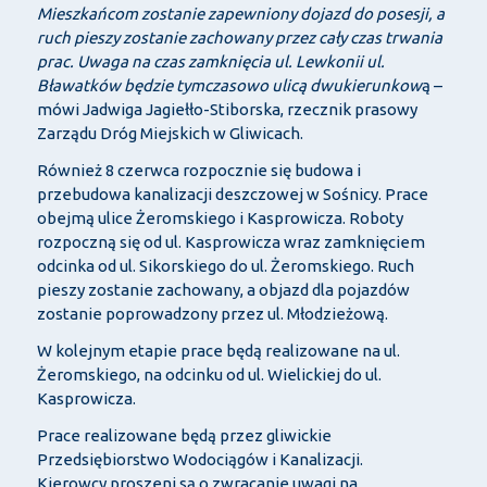
Mieszkańcom zostanie zapewniony dojazd do posesji, a
ruch pieszy zostanie zachowany przez cały czas trwania
prac. Uwaga na czas zamknięcia ul. Lewkonii ul.
Bławatków będzie tymczasowo ulicą dwukierunkow
ą –
mówi Jadwiga Jagiełło-Stiborska, rzecznik prasowy
Zarządu Dróg Miejskich w Gliwicach.
Również 8 czerwca rozpocznie się budowa i
przebudowa kanalizacji deszczowej w Sośnicy. Prace
obejmą ulice Żeromskiego i Kasprowicza. Roboty
rozpoczną się od ul. Kasprowicza wraz zamknięciem
odcinka od ul. Sikorskiego do ul. Żeromskiego. Ruch
pieszy zostanie zachowany, a objazd dla pojazdów
zostanie poprowadzony przez ul. Młodzieżową.
W kolejnym etapie prace będą realizowane na ul.
Żeromskiego, na odcinku od ul. Wielickiej do ul.
Kasprowicza.
Prace realizowane będą przez gliwickie
Przedsiębiorstwo Wodociągów i Kanalizacji.
Kierowcy proszeni są o zwracanie uwagi na