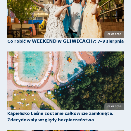
07.08.2026
Co robić w 𝗪𝗘𝗘𝗞𝗘𝗡𝗗 𝘄 𝗚𝗟𝗜𝗪𝗜𝗖𝗔𝗖𝗛?: 7–9 sierpnia
07.08.2026
Kąpielisko Leśne zostanie całkowicie zamknięte.
Zdecydowały względy bezpieczeństwa