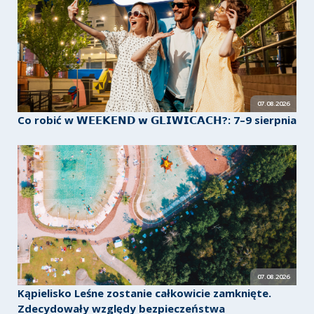
07.08.2026
Co robić w 𝗪𝗘𝗘𝗞𝗘𝗡𝗗 𝘄 𝗚𝗟𝗜𝗪𝗜𝗖𝗔𝗖𝗛?: 7–9 sierpnia
07.08.2026
Kąpielisko Leśne zostanie całkowicie zamknięte.
Zdecydowały względy bezpieczeństwa