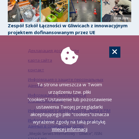
07.08.2026
Zespół Szkół Łączności w Gliwicach z innowacyjnym
projektem dofinansowanym przez UE
Декларация доступности
карта сайта
контакт
Информация о защите персональных
Ta strona umieszcza w Twoim
данных
urządzeniu tzw. pliki
Информация о деятельности
"cookies".Ustawienie lub pozostawienie
Управления в ЕТР
ustawienia Twojej przeglądarki
Информация о деятельности офиса в PJM
akceptującego pliki "cookies"oznacza
Информация о защите персональных
wyrażenie zgody na taką praktykę.
данных в социальных сетях
Więcej informacji
„Miejski Serwis Internetowy – Gliwice”, ISSN: