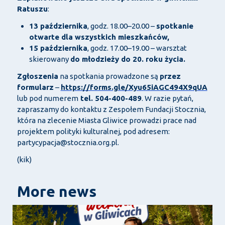
Ratuszu
:
13 października
, godz. 18.00–20.00 –
spotkanie
otwarte dla wszystkich mieszkańców,
15 października
, godz. 17.00–19.00 – warsztat
skierowany
do młodzieży do 20. roku życia.
Zgłoszenia
na spotkania prowadzone są
przez
formularz
–
https://forms.gle/Xyu65iAGC494X9qUA
lub pod numerem
tel. 504-400-489
. W razie pytań,
zapraszamy do kontaktu z Zespołem Fundacji Stocznia,
która na zlecenie Miasta Gliwice prowadzi prace nad
projektem polityki kulturalnej, pod adresem:
partycypacja@stocznia.org.pl.
(kik)
More news