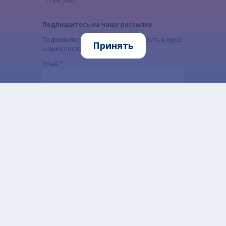
1734-5480
Подпишитесь на нашу рассылку
Подпишитесь на рассылку, чтобы быть в курсе
Принять
наших последних новостей
Email
Адрес электронной почты подписчика.
CAPTCHA
Какой код на картинке?
Введите символы, которые показаны на картинке.
Этот вопрос задается для того, чтобы
выяснить, являетесь ли Вы человеком или
представляете из себя автоматическую спам-
рассылку.