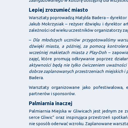
zaangażowanego w kulturę dostępną dla wszystki
Lepiej zrozumieć miasto
Warsztaty poprowadzą Matylda Badera – dyrektor
Jakub Mokrzysiak – reżyser dźwięku i dyrektor ar
zależności od wieku uczestników organizatorzy zapro
–
Dla młodszych uczniów przygotowaliśmy warszt
dźwięki miasta, a później, za pomocą kontroler
wcześniej makietach miasta z Play-Doh
– zapowiad
zajęć, które promują odkrywanie poprzez działa
aktywności będą nie tylko ćwiczeniem uważności 
dobrze zaplanowanych przestrzeniach miejskich i p
Badera.
Warsztaty organizowane jako pofestiwalowa, e
partnerów i sponsorów.
Palmiarnia inaczej
Palmiarnia Miejska w Gliwicach jest jednym ze z
serce Gliwic” oraz inspirująca przestrzeń spotkań
nie sposób oderwać wzroku. Zaplanowane warsztaty