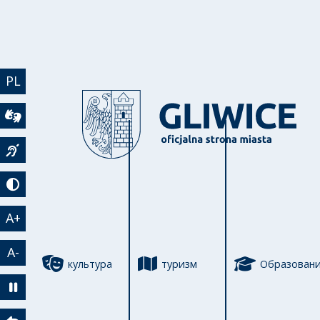
Перейти к основному содержанию
PL
Wideotłumacz
Język migowy
Tryb kontrastowy
A+
A-
культура
туризм
Образован
Zatrzymaj animację