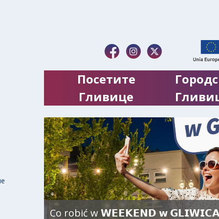
Посетите
Городс
Гливице
Гливи
ие
Co robić w 𝗪𝗘𝗘𝗞𝗘𝗡𝗗 𝘄 𝗚𝗟𝗜𝗪𝗜𝗖