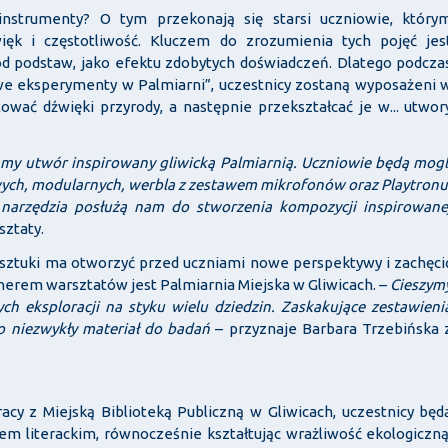
 instrumenty? O tym przekonają się starsi uczniowie, który
ięk i częstotliwość. Kluczem do zrozumienia tych pojęć jes
 od podstaw, jako efektu zdobytych doświadczeń. Dlatego podcza
we eksperymenty w Palmiarni”, uczestnicy zostaną wyposażeni 
ować dźwięki przyrody, a następnie przekształcać je w... utwor
my utwór inspirowany gliwicką Palmiarnią. Uczniowie będą mogl
wych, modularnych, werbla z zestawem mikrofonów oraz Playtronu
e narzędzia posłużą nam do stworzenia kompozycji inspirowane
ztaty.
 i sztuki ma otworzyć przed uczniami nowe perspektywy i zachęci
tnerem warsztatów jest Palmiarnia Miejska w Gliwicach. –
Cieszym
ych eksploracji na styku wielu dziedzin. Zaskakujące zestawieni
o niezwykły materiał do badań
– przyznaje Barbara Trzebińska 
cy z Miejską Biblioteką Publiczną w Gliwicach, uczestnicy będ
em literackim, równocześnie kształtując wrażliwość ekologiczną