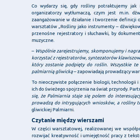
Co wydarzy się, gdy rośliny potraktujemy jak
organizatorzy wytłumaczą, czym jest m.in. dźw
zaangażowanie w działanie i tworzenie definicji
warsztatów „Rośliny jako instrumenty – dźwięko
przenośne rejestratory i słuchawki, by dokument
muzyczne.
–
Wspólnie zarejestrujemy, skomponujemy i nagra
korzystać z rejestratorów, syntezatorów klawiszo
który zostanie podpięty do roślin. Wszystkie t
palmiarnią gliwicką
– zapowiadają prowadzący wars
To nieoczywiste połączenie biologii, technologii
ich do świeżego spojrzenia na świat przyrody. Par
się, że Palmiarnia staje się polem do interesując
prowadzą do intrygujących wniosków, a rośliny t
gliwickiej Palmiarni.
Czytanie między wierszami
W części warsztatowej, realizowanej we współpra
rozwijać kreatywność i umiejętność pracy z tekst