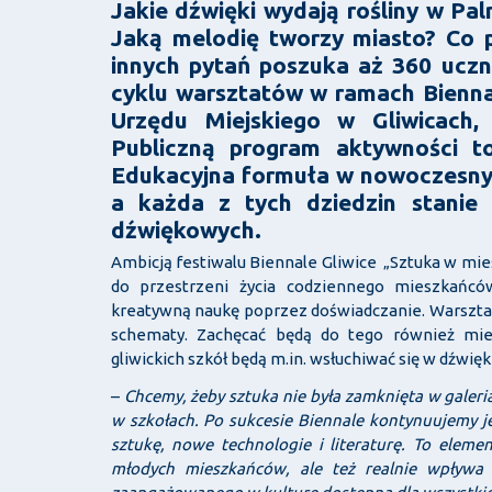
Jakie dźwięki wydają rośliny w Pal
Jaką melodię tworzy miasto? Co p
innych pytań poszuka aż 360 ucz
cyklu warsztatów w ramach Bienna
Urzędu Miejskiego w Gliwicach,
Publiczną program aktywności t
Edukacyjna formuła w nowoczesnym 
a każda z tych dziedzin stanie
dźwiękowych.
Ambicją festiwalu Biennale Gliwice „Sztuka w mieś
do przestrzeni życia codziennego mieszkańcó
kreatywną naukę poprzez doświadczanie. Warsztat
schematy. Zachęcać będą do tego również mie
gliwickich szkół będą m.in. wsłuchiwać się w dźwięk
–
Chcemy, żeby sztuka nie była zamknięta w galeria
w szkołach. Po sukcesie Biennale kontynuujemy je
sztukę, nowe technologie i literaturę. To eleme
młodych mieszkańców, ale też realnie wpływa