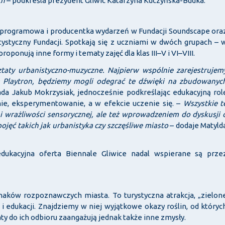
ch
– podkreśla prezydent Gliwic Katarzyna Kuczyńska-Budka.
 programowa i producentka wydarzeń w Fundacji Soundscape ora
tystyczny Fundacji. Spotkają się z uczniami w dwóch grupach – 
ponują inne formy i tematy zajęć dla klas III–V i VI–VIII.
aty urbanistyczno-muzyczne. Najpierw wspólnie zarejestrujem
a Playtron, będziemy mogli odegrać te dźwięki na zbudowanyc
a Jakub Mokrzysiak, jednocześnie podkreślając edukacyjną rol
nie, eksperymentowanie, a w efekcie uczenie się. –
Wszystkie t
i wrażliwości sensorycznej, ale też wprowadzeniem do dyskusji 
ojęć takich jak urbanistyka czy szczęśliwe miasto
– dodaje Matyld
dukacyjna oferta Biennale Gliwice nadal wspierane są prze
naków rozpoznawczych miasta. To turystyczna atrakcja, „zielon
 i edukacji. Znajdziemy w niej wyjątkowe okazy roślin, od któryc
 do ich odbioru zaangażują jednak także inne zmysły.