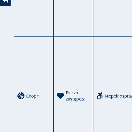
Powrót
Piecza
Спорт
Niepełnospra
zastępcza