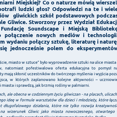
miarni Miejskiej? Co o naturze mówią wiersze
otrafi ludzki głos? Odpowiedzi na te i wiel
niów gliwickich szkół podstawowych podcza
le Gliwice. Stworzony przez Wydział Edukacj
 Fundację Soundscape i Miejską Bibliotek
o połączenie nowych mediów i technologii
wydaniu połączy sztukę, literaturę i naturę
 się jednocześnie polem do eksperymentó
cie, miasto w sztuce” było wyprowadzenie sztuki na ulice miasta 
w, natomiast pofestiwalowa oferta edukacyjna to pomysł n
y mają skłonić uczestników do twórczego myślenia i wyjścia poz
jsca, w których zaplanowano kolejne aktywności – uczniowi
i miasta i sprawdzą, jak brzmią rośliny w palmiarni.
ch, ale obecna w codziennym życiu gliwiczan - na placach, ulicach
go ideę w formule warsztatów dla dzieci i młodzieży, które łącz
nt długofalowego działania, które nie tylko rozwija kreatywnoś
 na wizerunek Gliwic jako miasta nowoczesnego, otwartego 