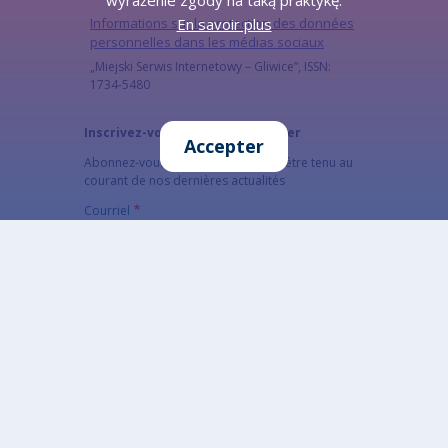
wyrażenie zgody na taką praktykę.
Informations sur la protection des données
En savoir plus
personnelles dans les médias sociaux
„Miejski Serwis Internetowy – Gliwice”, ISSN:
1734-5480
Inscrivez-vous à notre newsletter
Accepter
Abonnez-vous à la newsletter pour être tenu au
courant de nos dernières actualités
Courriel
The subscriber's email address.
CAPTCHA
Quel code est dissimulé dans l'image ?
Saisir les caractères affichés dans l'image.
Cette question sert à vérifier si vous êtes un