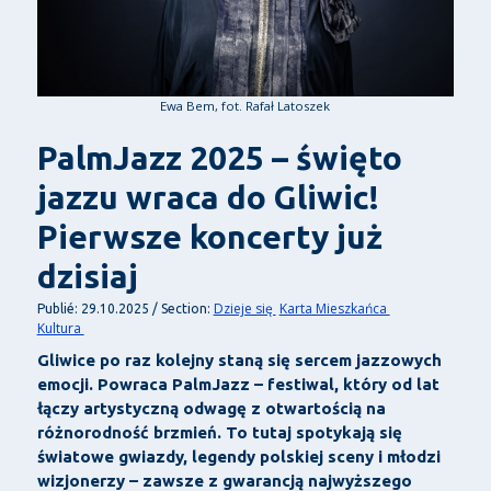
Ewa Bem, fot. Rafał Latoszek
PalmJazz 2025 – święto
jazzu wraca do Gliwic!
Pierwsze koncerty już
dzisiaj
Dzieje się
Karta Mieszkańca
Publié: 29.10.2025 / Section:
Kultura
Gliwice po raz kolejny staną się sercem jazzowych
emocji. Powraca PalmJazz – festiwal, który od lat
łączy artystyczną odwagę z otwartością na
różnorodność brzmień. To tutaj spotykają się
światowe gwiazdy, legendy polskiej sceny i młodzi
wizjonerzy – zawsze z gwarancją najwyższego