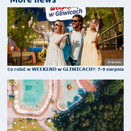
07.08.2026
Co robić w 𝗪𝗘𝗘𝗞𝗘𝗡𝗗 𝘄 𝗚𝗟𝗜𝗪𝗜𝗖𝗔𝗖𝗛?: 7–9 sierpnia