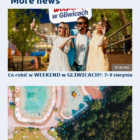
More news
07.08.2026
Co robić w 𝗪𝗘𝗘𝗞𝗘𝗡𝗗 𝘄 𝗚𝗟𝗜𝗪𝗜𝗖𝗔𝗖𝗛?: 7–9 sierpnia