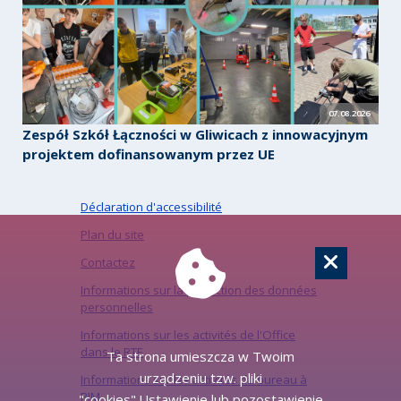
07.08.2026
Zespół Szkół Łączności w Gliwicach z innowacyjnym
projektem dofinansowanym przez UE
Déclaration d'accessibilité
Plan du site
Contactez
Informations sur la protection des données
personnelles
Informations sur les activités de l'Office
dans le RTE
Ta strona umieszcza w Twoim
urządzeniu tzw. pliki
Informations sur les activités du bureau à
PJM
"cookies".Ustawienie lub pozostawienie