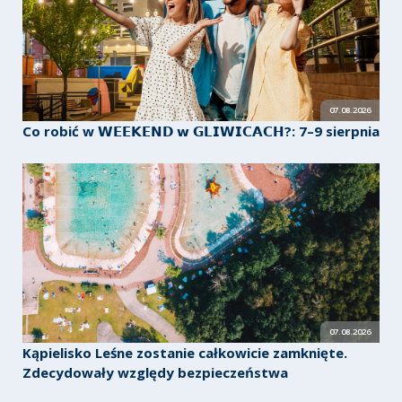
07.08.2026
Co robić w 𝗪𝗘𝗘𝗞𝗘𝗡𝗗 𝘄 𝗚𝗟𝗜𝗪𝗜𝗖𝗔𝗖𝗛?: 7–9 sierpnia
07.08.2026
Kąpielisko Leśne zostanie całkowicie zamknięte.
Zdecydowały względy bezpieczeństwa