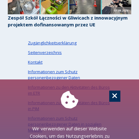
07.08.2026
Zespół Szkół Łączności w Gliwicach z innowacyjnym
projektem dofinansowanym przez UE
Zugänglichkeitserklärung
Seitenverzeichnis
Kontakt
Informationen zum Schutz
personenbezogener Daten
Informationen zu den Aktivitäten des Büros
im ETR
Informationen zu den Aktivitäten des Büros
in PJM
Informationen zum Schutz
personenbezogener Daten in sozialen
Wir verwenden auf dieser Website
Medien
Cookies, um das Nutzungserlebnis zu
„Miejski Serwis Internetowy – Gliwice”, ISSN: