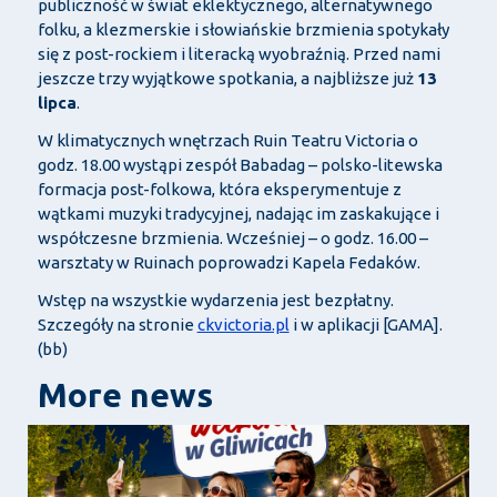
publiczność w świat eklektycznego, alternatywnego
folku, a klezmerskie i słowiańskie brzmienia spotykały
się z post-rockiem i literacką wyobraźnią. Przed nami
jeszcze trzy wyjątkowe spotkania, a najbliższe już
13
lipca
.
W klimatycznych wnętrzach Ruin Teatru Victoria o
godz. 18.00 wystąpi zespół Babadag – polsko-litewska
formacja post-folkowa, która eksperymentuje z
wątkami muzyki tradycyjnej, nadając im zaskakujące i
współczesne brzmienia. Wcześniej – o godz. 16.00 –
warsztaty w Ruinach poprowadzi Kapela Fedaków.
Wstęp na wszystkie wydarzenia jest bezpłatny.
Szczegóły na stronie
ckvictoria.pl
i w aplikacji [GAMA].
(bb)
More news