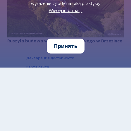
wyrażenie zgody na taką praktykę.
Więcej informacji
06.08.2026
Ruszyła budowa węzła przesiadkowego w Brzezince
Принять
Декларация доступности
карта сайта
контакт
Информация о защите персональных
данных
Информация о деятельности
Управления в ЕТР
Информация о деятельности офиса в PJM
Информация о защите персональных
данных в социальных сетях