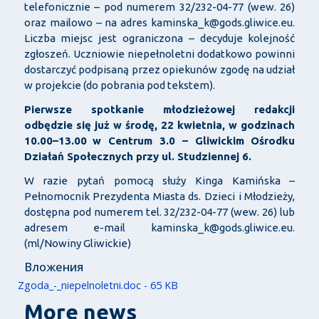
telefonicznie – pod numerem 32/232-04-77 (wew. 26)
oraz mailowo – na adres kaminska_k@gods.gliwice.eu.
Liczba miejsc jest ograniczona – decyduje kolejność
zgłoszeń. Uczniowie niepełnoletni dodatkowo powinni
dostarczyć podpisaną przez opiekunów zgodę na udział
w projekcie (do pobrania pod tekstem).
Pierwsze spotkanie młodzieżowej redakcji
odbędzie się już w środę, 22 kwietnia, w godzinach
10.00–13.00
w Centrum 3.0 – Gliwickim Ośrodku
Działań Społecznych przy ul. Studziennej 6.
W razie pytań pomocą służy Kinga Kamińska –
Pełnomocnik Prezydenta Miasta ds. Dzieci i Młodzieży,
dostępna pod numerem tel. 32/232-04-77 (wew. 26) lub
adresem e-mail kaminska_k@gods.gliwice.eu.
(ml/Nowiny Gliwickie)
Вложения
Zgoda_-_niepelnoletni.doc - 65 KB
More news