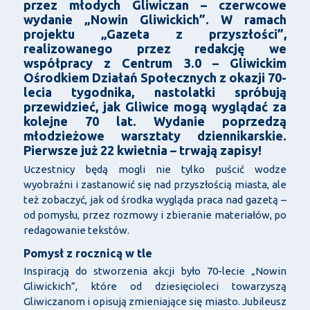
przez młodych Gliwiczan – czerwcowe
wydanie „Nowin Gliwickich”. W ramach
projektu „Gazeta z przyszłości”,
realizowanego przez redakcję we
współpracy z Centrum 3.0 – Gliwickim
Ośrodkiem Działań Społecznych z okazji 70-
lecia tygodnika, nastolatki spróbują
przewidzieć, jak Gliwice mogą wyglądać za
kolejne 70 lat. Wydanie poprzedzą
młodzieżowe warsztaty dziennikarskie.
Pierwsze już 22 kwietnia – trwają zapisy!
Uczestnicy będą mogli nie tylko puścić wodze
wyobraźni i zastanowić się nad przyszłością miasta, ale
też zobaczyć, jak od środka wygląda praca nad gazetą –
od pomysłu, przez rozmowy i zbieranie materiałów, po
redagowanie tekstów.
Pomysł z rocznicą w tle
Inspiracją do stworzenia akcji było 70-lecie „Nowin
Gliwickich”, które od dziesięcioleci towarzyszą
Gliwiczanom i opisują zmieniające się miasto. Jubileusz