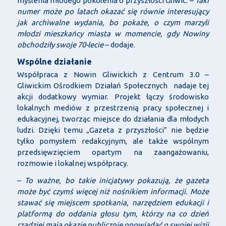
myślenia młodego pokolenia o przyszłości Gliwic. –
Taki
numer może po latach okazać się równie interesujący
jak archiwalne wydania, bo pokaże, o czym marzyli
młodzi mieszkańcy miasta w momencie, gdy Nowiny
obchodziły swoje 70-lecie
– dodaje.
Wspólne działanie
Współpraca z Nowin Gliwickich z Centrum 3.0 –
Gliwickim Ośrodkiem Działań Społecznych nadaje tej
akcji dodatkowy wymiar. Projekt łączy środowisko
lokalnych mediów z przestrzenią pracy społecznej i
edukacyjnej, tworząc miejsce do działania dla młodych
ludzi. Dzięki temu „Gazeta z przyszłości” nie będzie
tylko pomysłem redakcyjnym, ale także wspólnym
przedsięwzięciem opartym na zaangażowaniu,
rozmowie i lokalnej współpracy.
–
To ważne, bo takie inicjatywy pokazują, że gazeta
może być czymś więcej niż nośnikiem informacji. Może
stawać się miejscem spotkania, narzędziem edukacji i
platformą do oddania głosu tym, którzy na co dzień
rzadziej mają okazję publicznie opowiadać o swojej wizji