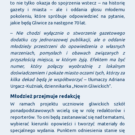
to nie tylko okazja do spojrzenia wstecz – na historię
gazety i miasta – ale i oddania głosu młodemu
pokoleniu, które spróbuje odpowiedzieć na pytanie,
jakie będą Gliwice za następne 70 lat.
–
Nie chodzi wyłącznie o stworzenie gazetowego
dodatku czy jednorazowej publikacji, ale o oddanie
młodzieży przestrzeni do opowiedzenia o własnych
marzeniach, pomysłach i obawach związanych z
przyszłością miejsca, w którym żyją. Efektem ma być
numer, który połączy wyobraźnię z lokalnym
doświadczeniem i pokaże miasto oczami tych, którzy za
kilka dekad będą je współtworzyć
– tłumaczy Adriana
Urgacz-Kuźniak, dziennikarka „Nowin Gliwickich”.
Młodzież przejmuje redakcję
W ramach projektu uczniowie gliwickich szkół
ponadpodstawowych wcielą się w rolę redaktorów i
reporterów. To oni będą zastanawiać się nad tematami,
wybierać kierunki opowieści i tworzyć materiały do
specjalnego wydania. Punktem odniesienia stanie się