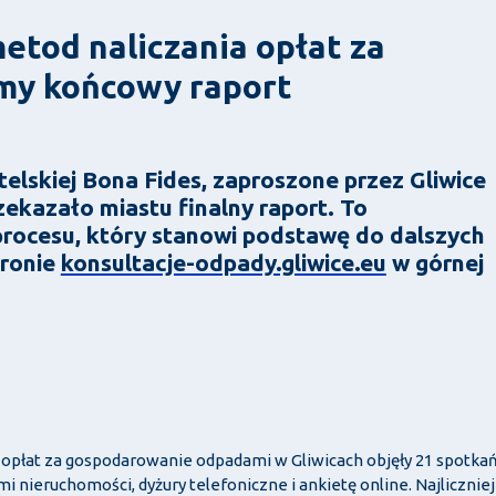
etod naliczania opłat za
my końcowy raport
lskiej Bona Fides, zaproszone przez Gliwice
zekazało miastu finalny raport. To
rocesu, który stanowi podstawę do dalszych
tronie
konsultacje-odpady.gliwice.eu
w górnej
 opłat za gospodarowanie odpadami w Gliwicach objęły 21 spotka
i nieruchomości, dyżury telefoniczne i ankietę online. Najliczniej