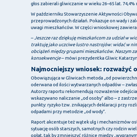
głos zabierali gliwiczanie w wieku 26–65 lat. 74
W październiku Stowarzyszenie Aktywności Obywat
przeprowadzonych działań. Pokazuje on wady i zal
uwagi mieszkańców. W części wnioskowej zawiera
–
Jeszcze raz dziękuję mieszkańcom za udział w wi
traktuję jako uczciwe lustro nastrojów: widać w ni
obciążeń między grupami mieszkańców. Naszym zada
konsekwencje
– mówi prezydentka Gliwic Katarzy
Najmocniejszy wniosek: rozważyć 
Obowiązująca w Gliwicach metoda „od powierzchni” 
oderwana od ilości wytwarzanych odpadów – zwła
Autorzy raportu rekomendują rozważenie odejścia 
wskazywano naliczanie „od osoby” albo – z zastrze
punkty: ryzyko tzw. znikających deklaracji przy roz
odpadami przy metodzie „od wody”.
Raport akcentuje też wątek ulg i mechanizmów os
sytuację osób starszych, samotnych czy rodzin wie
opłat, tak by zmniejszyć różnice między „wygranym