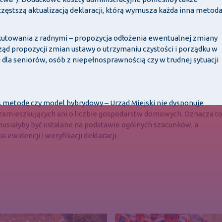
częstszą aktualizacją deklaracji, którą wymusza każda inna metod
kutowania z radnymi – propozycja odłożenia ewentualnej zmiany
ąd propozycji zmian ustawy o utrzymaniu czystości i porządku w
i dla seniorów, osób z niepełnosprawnością czy w trudnej sytuacji
ziś metodę czy model hybrydowy – Urząd Miejski nie dysponuje
 zamieszkujących ani o liczbie gospodarstw domowych. Oznacza to
usiałyby być ustalane na podstawie ogólnych szacunków, a
widencji i weryfikacji deklaracji.