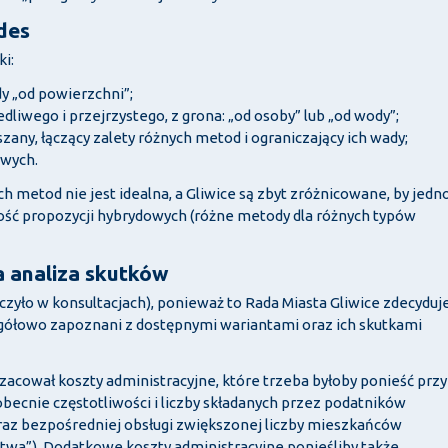
des
ki:
y „od powierzchni”;
dliwego i przejrzystego, z grona: „od osoby” lub „od wody”;
any, łączący zalety różnych metod i ograniczający ich wady;
iwych.
 metod nie jest idealna, a Gliwice są zbyt zróżnicowane, by jedn
ość propozycji hybrydowych (różne metody dla różnych typów
a analiza skutków
niczyło w konsultacjach), ponieważ to Rada Miasta Gliwice zdecyduj
gółowo zapoznani z dostępnymi wariantami oraz ich skutkami
zacował koszty administracyjne, które trzeba byłoby ponieść przy
becnie częstotliwości i liczby składanych przez podatników
oraz bezpośredniej obsługi zwiększonej liczby mieszkańców
stwa”). Dodatkowe koszty administracyjne ponieśliby także