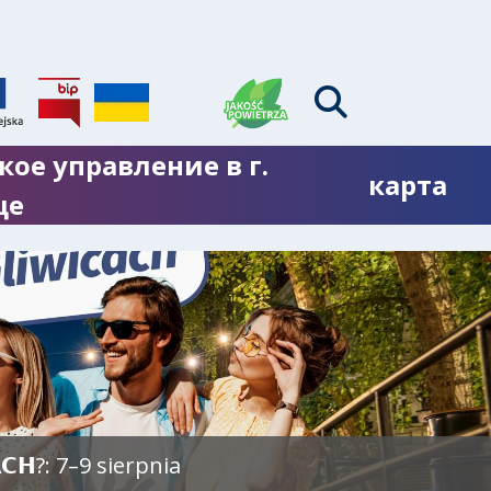
кое управление в г.
карта
це
𝗖𝗛?: 7–9 sierpnia