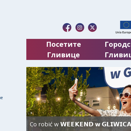
Посетите
Городс
Гливице
Гливи
ие
Co robić w 𝗪𝗘𝗘𝗞𝗘𝗡𝗗 𝘄 𝗚𝗟𝗜𝗪𝗜𝗖