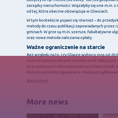
zarządcy nieruchomości. Wiązałyby się one m.in. z 
od tej, która obecnie obowiązuje w Gliwicach.
W tym kontekście pojawi się również – do przedys
metody do czasu publikacji zapowiadanych przez rz
gminach. W grze są m.in. szersze, fakultatywne ulg
oraz nowa metoda naliczania opłaty.
Ważne ograniczenie na starcie
Bez względu na to, czy Gliwice wybiorą inną niż d
obecnie pełnymi danymi o liczbie osób faktycznie
że w pierwszym roku ewentualnej zmiany stawki m
dopiero potem korygowane w miarę porządkowania e
(kik/UK/PO)
More news