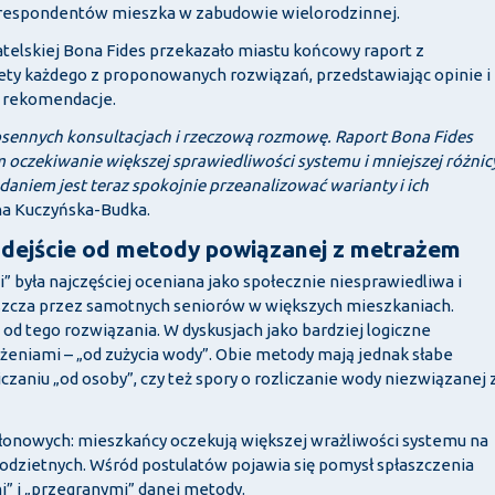
,4% respondentów mieszka w zabudowie wielorodzinnej.
elskiej Bona Fides przekazało miastu końcowy raport z
ety każdego z proponowanych rozwiązań, przedstawiając opinie i
 rekomendacje.
osennych konsultacjach i rzeczową rozmowę. Raport Bona Fides
m oczekiwanie większej sprawiedliwości systemu i mniejszej różnic
niem jest teraz spokojnie przeanalizować warianty i ich
na Kuczyńska-Budka.
odejście od metody powiązanej z metrażem
była najczęściej oceniana jako społecznie niesprawiedliwa i
szcza przez samotnych seniorów w większych mieszkaniach.
od tego rozwiązania. W dyskusjach jako bardziej logiczne
żeniami – „od zużycia wody”. Obie metody mają jednak słabe
liczaniu „od osoby”, czy też spory o rozliczanie wody niezwiązanej 
łonowych: mieszkańcy oczekują większej wrażliwości systemu na
lodzietnych. Wśród postulatów pojawia się pomysł spłaszczenia
i” i „przegranymi” danej metody.