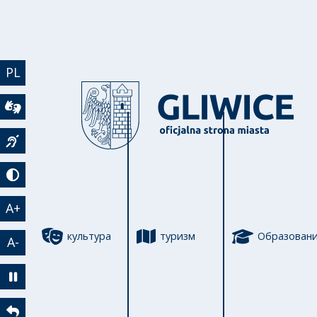
Перейти к основному содержанию
PL
Wideotłumacz
Język migowy
Tryb kontrastowy
A+
культура
туризм
Образован
A-
Zatrzymaj animację