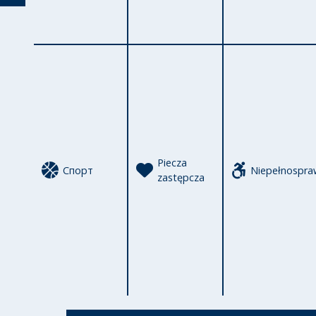
Powrót
Piecza
Спорт
Niepełnospra
zastępcza