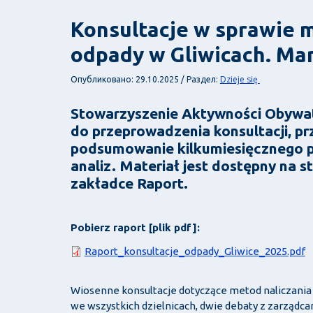
Konsultacje w sprawie m
odpady w Gliwicach. Ma
Dzieje się
Опубликовано: 29.10.2025 / Раздел:
Stowarzyszenie Aktywności Obywate
do przeprowadzenia konsultacji, pr
podsumowanie kilkumiesięcznego p
analiz. Materiał jest dostępny na s
zakładce Raport.
Pobierz raport [plik pdf]:
Документ
Raport_konsultacje_odpady_Gliwice_2025.pdf
Wiosenne konsultacje dotyczące metod naliczania
we wszystkich dzielnicach, dwie debaty z zarządcam