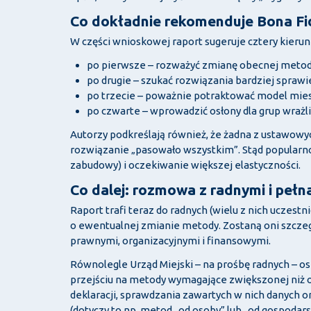
Co dokładnie rekomenduje Bona Fi
W części wnioskowej raport sugeruje cztery kierun
po pierwsze – rozważyć zmianę obecnej metod
po drugie – szukać rozwiązania bardziej sprawie
po trzecie – poważnie potraktować model miesz
po czwarte – wprowadzić osłony dla grup wrażl
Autorzy podkreślają również, że żadna z ustawowych
rozwiązanie „pasowało wszystkim”. Stąd popularn
zabudowy) i oczekiwanie większej elastyczności.
Co dalej: rozmowa z radnymi i pełn
Raport trafi teraz do radnych (wielu z nich uczest
o ewentualnej zmianie metody. Zostaną oni szcze
prawnymi, organizacyjnymi i finansowymi.
Równolegle Urząd Miejski – na prośbę radnych – os
przejściu na metody wymagające zwiększonej niż o
deklaracji, sprawdzania zawartych w nich danych 
(dotyczy to np. metod „od osoby” lub „od gospodar