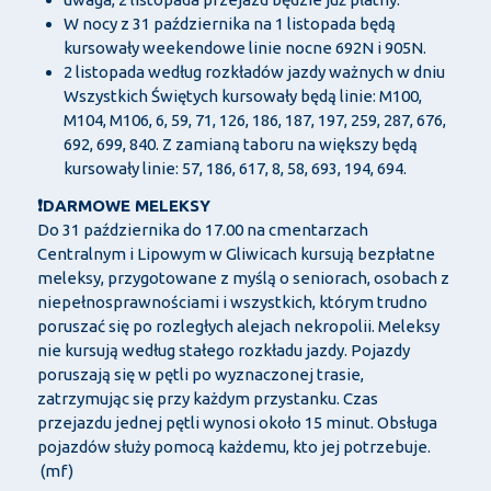
W nocy z 31 października na 1 listopada będą
kursowały weekendowe linie nocne 692N i 905N.
2 listopada według rozkładów jazdy ważnych w dniu
Wszystkich Świętych kursowały będą linie: M100,
M104, M106, 6, 59, 71, 126, 186, 187, 197, 259, 287, 676,
692, 699, 840. Z zamianą taboru na większy będą
kursowały linie: 57, 186, 617, 8, 58, 693, 194, 694.
❗DARMOWE MELEKSY
Do 31 października do 17.00 na cmentarzach
Centralnym i Lipowym w Gliwicach kursują bezpłatne
meleksy, przygotowane z myślą o seniorach, osobach z
niepełnosprawnościami i wszystkich, którym trudno
poruszać się po rozległych alejach nekropolii. Meleksy
nie kursują według stałego rozkładu jazdy. Pojazdy
poruszają się w pętli po wyznaczonej trasie,
zatrzymując się przy każdym przystanku. Czas
przejazdu jednej pętli wynosi około 15 minut. Obsługa
pojazdów służy pomocą każdemu, kto jej potrzebuje.
(mf)