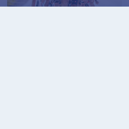
07.08.2026
Dzisiaj wyścig Tour de Pologne przejedzie przez
Gliwice. Utrudnienia dla kierowców i zmiany w
kursowaniu autobusów
Декларация доступности
карта сайта
контакт
Информация о защите персональных
данных
Информация о деятельности
Управления в ЕТР