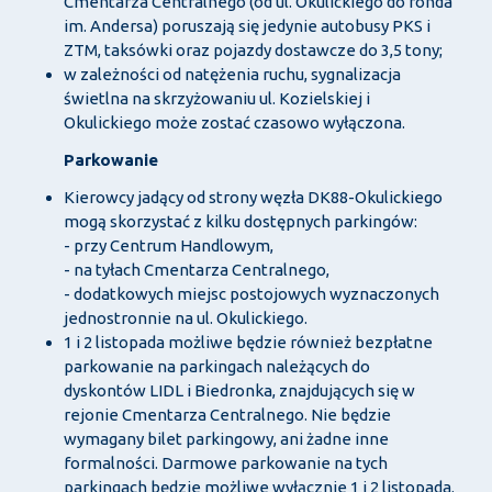
Cmentarza Centralnego (od ul. Okulickiego do ronda
im. Andersa) poruszają się jedynie autobusy PKS i
ZTM, taksówki oraz pojazdy dostawcze do 3,5 tony;
w zależności od natężenia ruchu, sygnalizacja
świetlna na skrzyżowaniu ul. Kozielskiej i
Okulickiego może zostać czasowo wyłączona.
Parkowanie
Kierowcy jadący od strony węzła DK88-Okulickiego
mogą skorzystać z kilku dostępnych parkingów:
- przy Centrum Handlowym,
- na tyłach Cmentarza Centralnego,
- dodatkowych miejsc postojowych wyznaczonych
jednostronnie na ul. Okulickiego.
1 i 2 listopada możliwe będzie również bezpłatne
parkowanie na parkingach należących do
dyskontów LIDL i Biedronka, znajdujących się w
rejonie Cmentarza Centralnego. Nie będzie
wymagany bilet parkingowy, ani żadne inne
formalności. Darmowe parkowanie na tych
parkingach będzie możliwe wyłącznie 1 i 2 listopada.