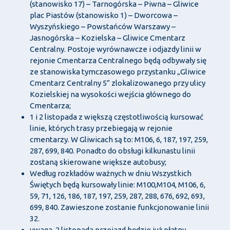
(stanowisko 17) – Tarnogórska – Piwna – Gliwice
plac Piastów (stanowisko 1) – Dworcowa –
Wyszyńskiego – Powstańców Warszawy –
Jasnogórska – Kozielska – Gliwice Cmentarz
Centralny. Postoje wyrównawcze i odjazdy linii w
rejonie Cmentarza Centralnego będą odbywały się
ze stanowiska tymczasowego przystanku „Gliwice
Cmentarz Centralny 5” zlokalizowanego przy ulicy
Kozielskiej na wysokości wejścia głównego do
Cmentarza;
1 i 2 listopada z większą częstotliwością kursować
linie, których trasy przebiegają w rejonie
cmentarzy. W Gliwicach są to: M106, 6, 187, 197, 259,
287, 699, 840. Ponadto do obsługi kilkunastu linii
zostaną skierowane większe autobusy;
Według rozkładów ważnych w dniu Wszystkich
Świętych będą kursowały linie: M100,M104, M106, 6,
59, 71, 126, 186, 187, 197, 259, 287, 288, 676, 692, 693,
699, 840. Zawieszone zostanie funkcjonowanie linii
32.
uwaga, 2 listopada przejazd będzie już płatny.