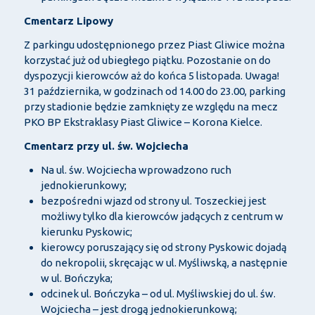
Cmentarz Lipowy
Z parkingu udostępnionego przez Piast Gliwice można
korzystać już od ubiegłego piątku. Pozostanie on do
dyspozycji kierowców aż do końca 5 listopada. Uwaga!
31 października, w godzinach od 14.00 do 23.00, parking
przy stadionie będzie zamknięty ze względu na mecz
PKO BP Ekstraklasy Piast Gliwice – Korona Kielce.
Cmentarz przy ul. św. Wojciecha
Na ul. św. Wojciecha wprowadzono ruch
jednokierunkowy;
bezpośredni wjazd od strony ul. Toszeckiej jest
możliwy tylko dla kierowców jadących z centrum w
kierunku Pyskowic;
kierowcy poruszający się od strony Pyskowic dojadą
do nekropolii, skręcając w ul. Myśliwską, a następnie
w ul. Bończyka;
odcinek ul. Bończyka – od ul. Myśliwskiej do ul. św.
Wojciecha – jest drogą jednokierunkową;