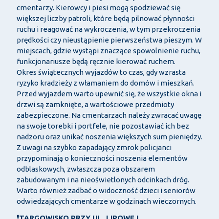
cmentarzy. Kierowcy i piesi mogą spodziewać się
większej liczby patroli, które będą pilnować płynności
ruchu i reagować na wykroczenia, w tym przekroczenia
prędkości czy nieustąpienie pierwszeństwa pieszym. W
miejscach, gdzie wystąpi znaczące spowolnienie ruchu,
funkcjonariusze będą ręcznie kierować ruchem.
Okres świątecznych wyjazdów to czas, gdy wzrasta
ryzyko kradzieży z włamaniem do domów i mieszkań.
Przed wyjazdem warto upewnić się, że wszystkie okna i
drzwi są zamknięte, a wartościowe przedmioty
zabezpieczone. Na cmentarzach należy zwracać uwagę
na swoje torebki i portfele, nie pozostawiać ich bez
nadzoru oraz unikać noszenia większych sum pieniędzy.
Z uwagi na szybko zapadający zmrok policjanci
przypominają o konieczności noszenia elementów
odblaskowych, zwłaszcza poza obszarem
zabudowanym i na nieoświetlonych odcinkach dróg.
Warto również zadbać o widoczność dzieci i seniorów
odwiedzających cmentarze w godzinach wieczornych.
❗TARGOWISKO PRZY UL. LIPOWEJ