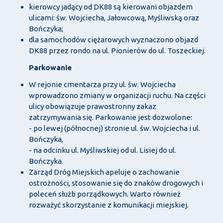
kierowcy jadący od DK88 są kierowani objazdem
ulicami: św. Wojciecha, Jałowcową, Myśliwską oraz
Bończyka;
dla samochodów ciężarowych wyznaczono objazd
DK88 przez rondo na ul. Pionierów do ul. Toszeckiej.
Parkowanie
W rejonie cmentarza przy ul. św. Wojciecha
wprowadzono zmiany w organizacji ruchu. Na części
ulicy obowiązuje prawostronny zakaz
zatrzymywania się. Parkowanie jest dozwolone:
- po lewej (północnej) stronie ul. św. Wojciecha i ul.
Bończyka,
- na odcinku ul. Myśliwskiej od ul. Lisiej do ul.
Bończyka.
Zarząd Dróg Miejskich apeluje o zachowanie
ostrożności, stosowanie się do znaków drogowych i
poleceń służb porządkowych. Warto również
rozważyć skorzystanie z komunikacji miejskiej.