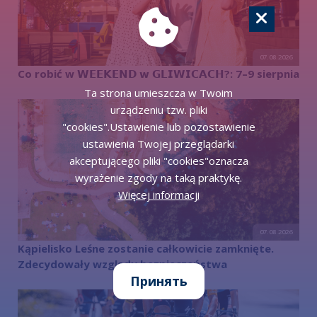
07.08.2026
Co robić w 𝗪𝗘𝗘𝗞𝗘𝗡𝗗 𝘄 𝗚𝗟𝗜𝗪𝗜𝗖𝗔𝗖𝗛?: 7–9 sierpnia
Ta strona umieszcza w Twoim
urządzeniu tzw. pliki
"cookies".Ustawienie lub pozostawienie
ustawienia Twojej przeglądarki
akceptującego pliki "cookies"oznacza
wyrażenie zgody na taką praktykę.
Więcej informacji
07.08.2026
Kąpielisko Leśne zostanie całkowicie zamknięte.
Zdecydowały względy bezpieczeństwa
Принять