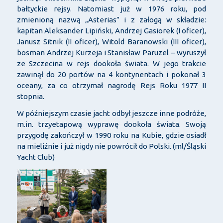
bałtyckie rejsy. Natomiast już w 1976 roku, pod
zmienioną nazwą „Asterias” i z załogą w składzie:
kapitan Aleksander Lipiński, Andrzej Gasiorek (I oficer),
Janusz Sitnik (II oficer), Witold Baranowski (III oficer),
bosman Andrzej Kurzeja i Stanisław Paruzel – wyruszył
ze Szczecina w rejs dookoła świata. W jego trakcie
zawinął do 20 portów na 4 kontynentach i pokonał 3
oceany, za co otrzymał nagrodę Rejs Roku 1977 II
stopnia.
W późniejszym czasie jacht odbył jeszcze inne podróże,
m.in. trzyetapową wyprawę dookoła świata. Swoją
przygodę zakończył w 1990 roku na Kubie, gdzie osiadł
na mieliźnie i już nigdy nie powrócił do Polski. (ml/Śląski
Yacht Club)