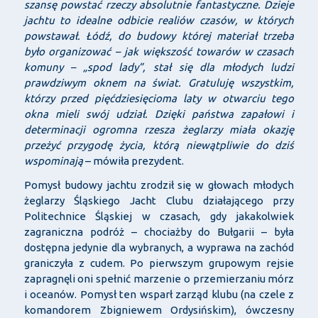
szansę powstać rzeczy absolutnie fantastyczne. Dzieje
jachtu to idealne odbicie realiów czasów, w których
powstawał. Łódź, do budowy której materiał trzeba
było organizować – jak większość towarów w czasach
komuny – „spod lady”, stał się dla młodych ludzi
prawdziwym oknem na świat. Gratuluję wszystkim,
którzy przed pięćdziesięcioma laty w otwarciu tego
okna mieli swój udział. Dzięki państwa zapałowi i
determinacji ogromna rzesza żeglarzy miała okazję
przeżyć przygodę życia, którą niewątpliwie do dziś
wspominają
– mówiła prezydent.
Pomysł budowy jachtu zrodził się w głowach młodych
żeglarzy Śląskiego Jacht Clubu działającego przy
Politechnice Śląskiej w czasach, gdy jakakolwiek
zagraniczna podróż – chociażby do Bułgarii – była
dostępna jedynie dla wybranych, a wyprawa na zachód
graniczyła z cudem. Po pierwszym grupowym rejsie
zapragnęli oni spełnić marzenie o przemierzaniu mórz
i oceanów. Pomysł ten wsparł zarząd klubu (na czele z
komandorem Zbigniewem Ordysińskim), ówczesny