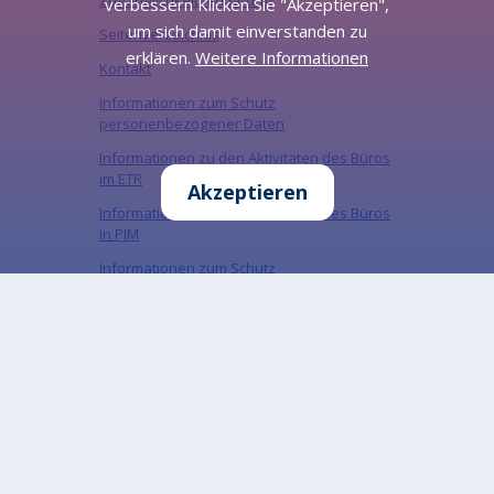
verbessern Klicken Sie "Akzeptieren",
um sich damit einverstanden zu
Seitenverzeichnis
erklären.
Weitere Informationen
Kontakt
Informationen zum Schutz
personenbezogener Daten
Informationen zu den Aktivitäten des Büros
im ETR
Akzeptieren
Informationen zu den Aktivitäten des Büros
in PJM
Informationen zum Schutz
personenbezogener Daten in sozialen
Medien
„Miejski Serwis Internetowy – Gliwice”, ISSN:
1734-5480
Melden Sie sich für unseren Newsletter an
Abonnieren Sie den Newsletter, um über unsere
neuesten Nachrichten auf dem Laufenden zu
bleiben