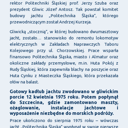
rektor Politechniki Śląskiej prof. Jerzy Szuba oraz
prezydent Gliwic Józef Antosz. Tak powstał komitet
budowy jachtu „Politechnika Śląska”, którego
przewodniczącym został Andrzej Kurzeja.
Gliwicką „stocznią”, w której budowano dwumasztowy
jacht, zostało… stanowisko do remontu lokomotyw
elektrycznych w Zakładach Naprawczych Taboru
Kolejowego przy ul. Chorzowskiej. Prace wsparła
finansowo Politechnika Śląska, miasto i Almatur oraz
okoliczne zakłady przemysłowe, m.in. Huta Pokój z
Rudy Śląskiej, która zapewniła blachy na poszycie oraz
Huta Cynku z Miasteczka Śląskiego, która przekazała
ołów na balast.
Gotowy kadłub jachtu zwodowano w gliwickim
porcie 12 kwietnia 1975 roku. Potem popłynął
do Szczecina, gdzie zamontowano maszty,
ożaglowanie, instalacje jachtowe i
wyposażenie niezbędne do morskich podróży.
Prace ukończono do sierpnia 1975 roku – wówczas
jacht „Politechnika Śląska” wypłynął w swoje pierwsze