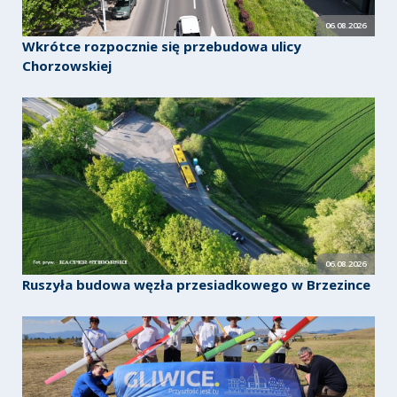
06.08.2026
Wkrótce rozpocznie się przebudowa ulicy
Chorzowskiej
06.08.2026
Ruszyła budowa węzła przesiadkowego w Brzezince