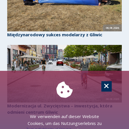
06.08.2026
Międzynarodowy sukces modelarzy z Gliwic
06.08.2026
Modernizacja ul. Zwycięstwa – inwestycja, która
odmieni centrum Gliwic
Wir verwenden auf dieser Website
Cookies, um das Nutzungserlebnis zu
Zugänglichkeitserklärung