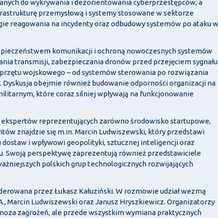
wanych do wykrywania i dezorientowania cyberprzestępców, a
frastrukturę przemysłową i systemy stosowane w sektorze
gie reagowania na incydenty oraz odbudowy systemów po ataku 
ezpieczeństwem komunikacji i ochroną nowoczesnych systemów
ia transmisji, zabezpieczania dronów przed przejęciem sygnału
 sprzętu wojskowego – od systemów sterowania po rozwiązania
. Dyskusja obejmie również budowanie odporności organizacji na
ilitarnym, które coraz silniej wpływają na funkcjonowanie
 ekspertów reprezentujących zarówno środowisko startupowe,
tów znajdzie się m.in.
Marcin Ludwiszewski
, który przedstawi
ostaw i wpływowi geopolityki, sztucznej inteligencji oraz
łu. Swoją perspektywę zaprezentują również przedstawiciele
ważniejszych polskich grup technologicznych rozwijających
oderowana przez
Łukasz Kałuziński
. W rozmowie udział wezmą
A.,
Marcin Ludwiszewski
oraz
Janusz Hryszkiewicz
. Organizatorzy
iagnoza zagrożeń, ale przede wszystkim wymiana praktycznych