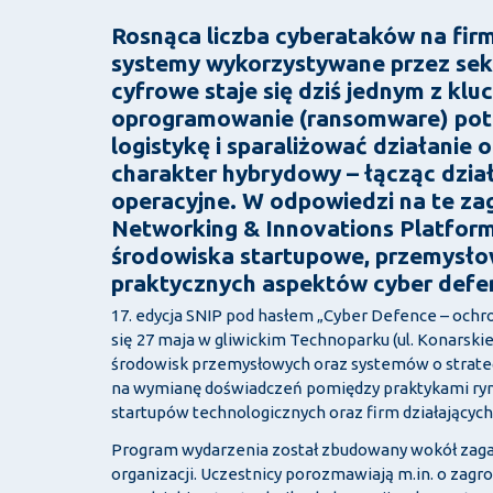
Rosnąca liczba cyberataków na firm
systemy wykorzystywane przez sek
cyfrowe staje się dziś jednym z kl
oprogramowanie (ransomware) potra
logistykę i sparaliżować działanie o
charakter hybrydowy – łącząc dział
operacyjne. W odpowiedzi na te zag
Networking & Innovations Platfor
środowiska startupowe, przemysło
praktycznych aspektów cyber defen
17. edycja SNIP pod hasłem „Cyber Defence – ochr
się
27 maja w gliwickim
Technoparku (ul. Konarskie
środowisk przemysłowych oraz systemów o strateg
na wymianę doświadczeń pomiędzy praktykami ryn
startupów technologicznych oraz firm działającyc
Program wydarzenia został zbudowany wokół zaga
organizacji. Uczestnicy porozmawiają m.in. o zagro