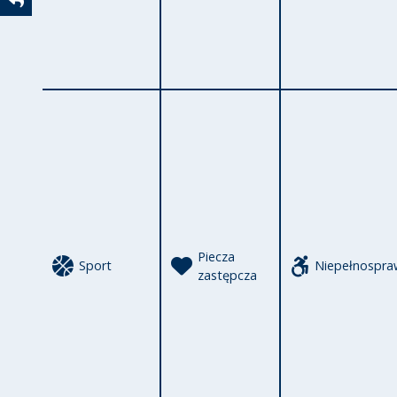
Powrót
Piecza
Sport
Niepełnospra
zastępcza