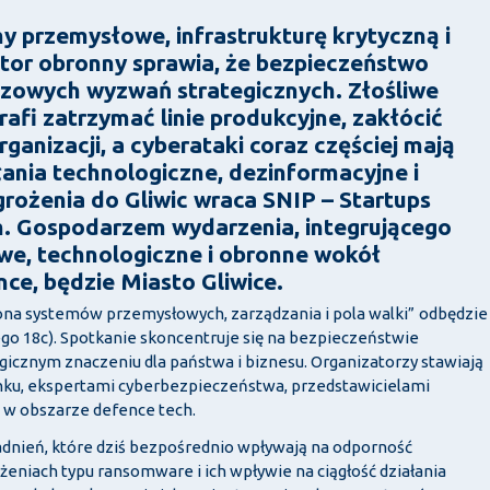
y przemysłowe, infrastrukturę krytyczną i
tor obronny sprawia, że bezpieczeństwo
uczowych wyzwań strategicznych. Złośliwe
fi zatrzymać linie produkcyjne, zakłócić
rganizacji, a cyberataki coraz częściej mają
ania technologiczne, dezinformacyjne i
rożenia do Gliwic wraca SNIP – Startups
m. Gospodarzem wydarzenia, integrującego
we, technologiczne i obronne wokół
ce, będzie Miasto Gliwice.
ona systemów przemysłowych, zarządzania i pola walki”
odbędzie
go 18c).
Spotkanie skoncentruje się na bezpieczeństwie
icznym znaczeniu dla państwa i biznesu. Organizatorzy stawiają
ku, ekspertami cyberbezpieczeństwa, przedstawicielami
h w obszarze defence tech.
dnień, które dziś bezpośrednio wpływają na odporność
żeniach typu ransomware i ich wpływie na ciągłość działania