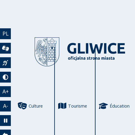
Aller au contenu principal
PL
Wideotłumacz
Język migowy
Tryb kontrastowy
A+
A-
Culture
Tourisme
Éducation
Zatrzymaj animację