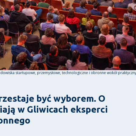
wiska startupowe, przemysłowe, technologiczne i obronne wokół praktycznych
zestaje być wyborem. O
ają w Gliwicach eksperci
ronnego