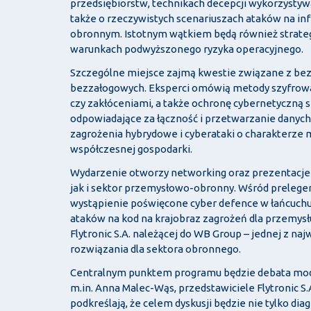
przedsiębiorstw, technikach decepcji wykorzysty
także o rzeczywistych scenariuszach ataków na in
obronnym. Istotnym wątkiem będą również strate
warunkach podwyższonego ryzyka operacyjnego.
Szczególne miejsce zajmą kwestie związane z b
bezzałogowych. Eksperci omówią metody szyfrowan
czy zakłóceniami, a także ochronę cybernetyczną
odpowiadające za łączność i przetwarzanie danych
zagrożenia hybrydowe i cyberataki o charakterze m
współczesnej gospodarki.
Wydarzenie otworzy networking oraz prezentacje
jak i sektor przemysłowo-obronny. Wśród prelegen
wystąpienie poświęcone cyber defence w łańcuchu d
ataków na kod na krajobraz zagrożeń dla przemys
Flytronic S.A.
należącej do
WB Group
– jednej z naj
rozwiązania dla sektora obronnego.
Centralnym punktem programu będzie debata m
m.in.
Anna Malec-Wąs
, przedstawiciele Flytronic S.
podkreślają, że celem dyskusji będzie nie tylko d