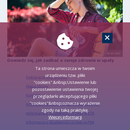
06.08.2026
Dowiedz się, jak zadbać o swoje zdrowie w upały
Ta strona umieszcza w twoim
urządzeniu tzw. pliki
Deklaracja dostępności
"cookies".&nbsp;Ustawienie lub
Mapa strony
pozostawienie ustawienia twojej
Kontakt
przeglądarki akceptującego pliki
"cookies"&nbsp;oznacza wyrażenie
Informacje o ochronie danych osobowych
zgody na taką praktykę.
Informacja o działalności Urzędu w ETR
Więcej informacji
Informacja o działalności urzędu w PJM