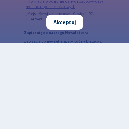
Informacja o ochronie danych osobowych w
mediach społecznościowych
„Miejski Serwis Internetowy – Gliwice”, ISSN:
1734-5480
Akceptuj
Zapisz się do naszego Newslettera
Zapisz się do newslettera, aby być na bieżąco z
informacjami o mieście.
Email
Adres email subskrybenta
CAPTCHA
Jaki kod znajduje się na obrazku?
Wprowadź znaki widoczne na obrazku.
To pytanie sprawdza, czy jesteś człowiekiem i
zapobiega wysyłaniu spamu. Jeżeli nie jesteś w