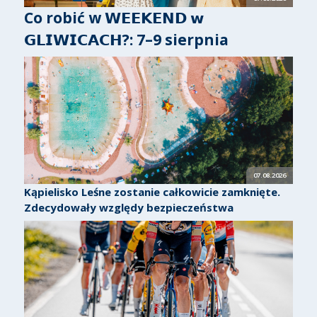
Co robić w 𝗪𝗘𝗘𝗞𝗘𝗡𝗗 𝘄
𝗚𝗟𝗜𝗪𝗜𝗖𝗔𝗖𝗛?: 7–9 sierpnia
07.08.2026
Kąpielisko Leśne zostanie całkowicie zamknięte.
Zdecydowały względy bezpieczeństwa