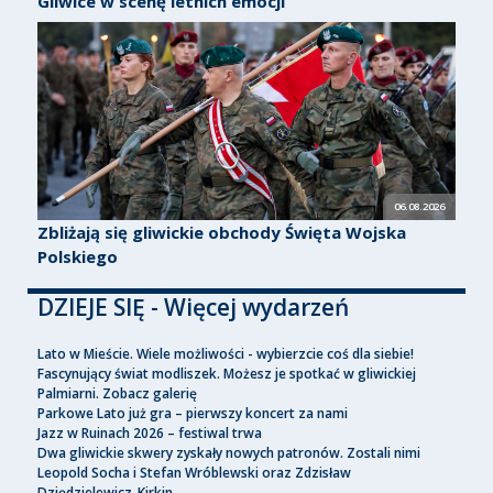
Gliwice w scenę letnich emocji
06.08.2026
Zbliżają się gliwickie obchody Święta Wojska
Polskiego
DZIEJE SIĘ - Więcej wydarzeń
Lato w Mieście. Wiele możliwości - wybierzcie coś dla siebie!
Fascynujący świat modliszek. Możesz je spotkać w gliwickiej
Palmiarni. Zobacz galerię
Parkowe Lato już gra – pierwszy koncert za nami
Jazz w Ruinach 2026 – festiwal trwa
Dwa gliwickie skwery zyskały nowych patronów. Zostali nimi
Leopold Socha i Stefan Wróblewski oraz Zdzisław
Dziędzielewicz-Kirkin