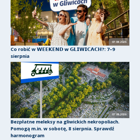
07.08.2026
Co robić w 𝗪𝗘𝗘𝗞𝗘𝗡𝗗 𝘄 𝗚𝗟𝗜𝗪𝗜𝗖𝗔𝗖𝗛?: 7–9
sierpnia
07.08.2026
Bezpłatne meleksy na gliwickich nekropoliach.
Pomogą m.in. w sobotę, 8 sierpnia. Sprawdź
harmonogram