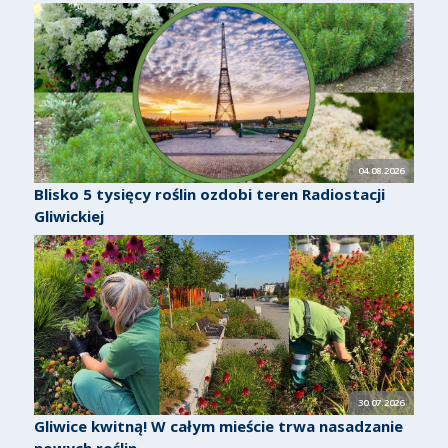
04.08.2026
Blisko 5 tysięcy roślin ozdobi teren Radiostacji
Gliwickiej
30.07.2026
Gliwice kwitną! W całym mieście trwa nasadzanie
nowych roślin