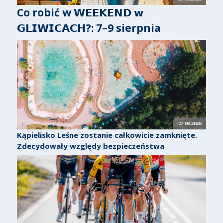
Co robić w 𝗪𝗘𝗘𝗞𝗘𝗡𝗗 𝘄
𝗚𝗟𝗜𝗪𝗜𝗖𝗔𝗖𝗛?: 7–9 sierpnia
07.08.2026
Kąpielisko Leśne zostanie całkowicie zamknięte.
Zdecydowały względy bezpieczeństwa