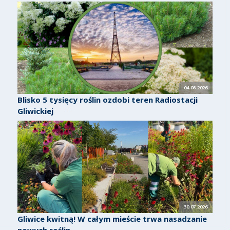
04.08.2026
Blisko 5 tysięcy roślin ozdobi teren Radiostacji
Gliwickiej
30.07.2026
Gliwice kwitną! W całym mieście trwa nasadzanie
nowych roślin