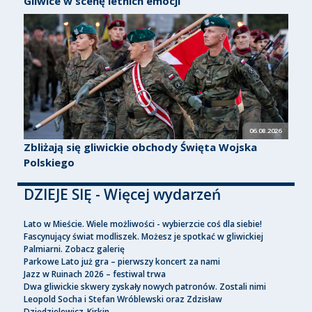
Gliwice w scenę letnich emocji
06.08.2026
Zbliżają się gliwickie obchody Święta Wojska
Polskiego
DZIEJE SIĘ - Więcej wydarzeń
Lato w Mieście. Wiele możliwości - wybierzcie coś dla siebie!
Fascynujący świat modliszek. Możesz je spotkać w gliwickiej
Palmiarni. Zobacz galerię
Parkowe Lato już gra – pierwszy koncert za nami
Jazz w Ruinach 2026 – festiwal trwa
Dwa gliwickie skwery zyskały nowych patronów. Zostali nimi
Leopold Socha i Stefan Wróblewski oraz Zdzisław
Dziędzielewicz-Kirkin