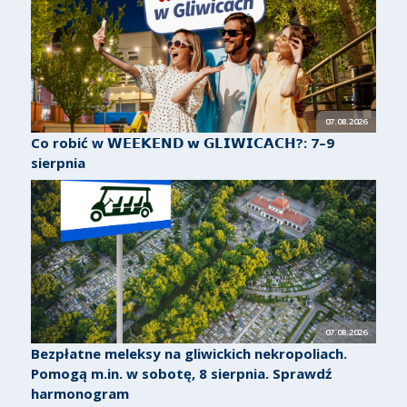
07.08.2026
Co robić w 𝗪𝗘𝗘𝗞𝗘𝗡𝗗 𝘄 𝗚𝗟𝗜𝗪𝗜𝗖𝗔𝗖𝗛?: 7–9
sierpnia
07.08.2026
Bezpłatne meleksy na gliwickich nekropoliach.
Pomogą m.in. w sobotę, 8 sierpnia. Sprawdź
harmonogram