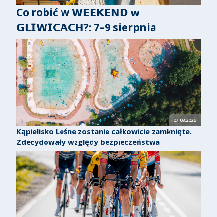
Co robić w 𝗪𝗘𝗘𝗞𝗘𝗡𝗗 𝘄
𝗚𝗟𝗜𝗪𝗜𝗖𝗔𝗖𝗛?: 7–9 sierpnia
07.08.2026
Kąpielisko Leśne zostanie całkowicie zamknięte.
Zdecydowały względy bezpieczeństwa