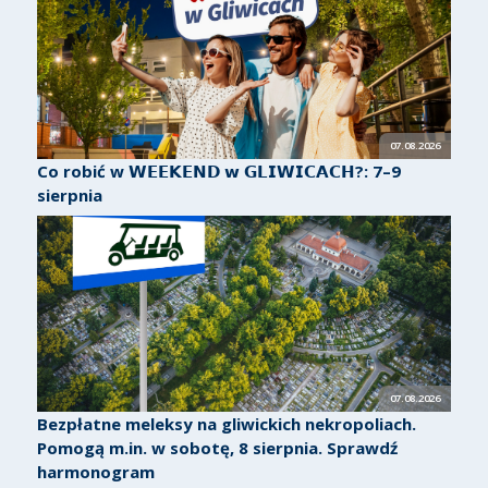
07.08.2026
Co robić w 𝗪𝗘𝗘𝗞𝗘𝗡𝗗 𝘄 𝗚𝗟𝗜𝗪𝗜𝗖𝗔𝗖𝗛?: 7–9
sierpnia
07.08.2026
Bezpłatne meleksy na gliwickich nekropoliach.
Pomogą m.in. w sobotę, 8 sierpnia. Sprawdź
harmonogram