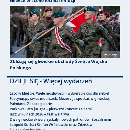
Gliwice w scenę letnich emocji
06.08.2026
Zbliżają się gliwickie obchody Święta Wojska
Polskiego
DZIEJE SIĘ - Więcej wydarzeń
Lato w Mieście. Wiele możliwości - wybierzcie coś dla siebie!
Fascynujący świat modliszek. Możesz je spotkać w gliwickiej
Palmiarni. Zobacz galerię
Parkowe Lato już gra – pierwszy koncert za nami
Jazz w Ruinach 2026 – festiwal trwa
Dwa gliwickie skwery zyskały nowych patronów. Zostali nimi
Leopold Socha i Stefan Wróblewski oraz Zdzisław
Dziędzielewicz-Kirkin