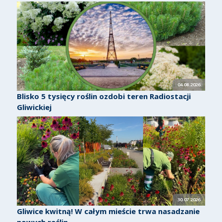
04.08.2026
Blisko 5 tysięcy roślin ozdobi teren Radiostacji
Gliwickiej
30.07.2026
Gliwice kwitną! W całym mieście trwa nasadzanie
nowych roślin