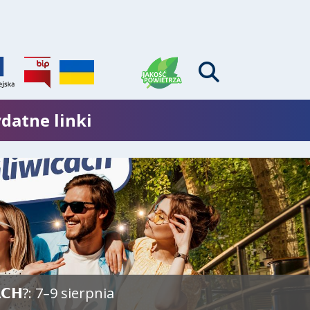
datne linki
edzie przez Gliwice. Utrudnienia dla
autobusów