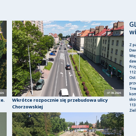
G
w
Z p
Dwo
Wię
daw
Prz
112
Ost
prz
Trw
026
07.08.2026
kom
e.
Wkrótce rozpocznie się przebudowa ulicy
sko
113
Chorzowskiej
Zie