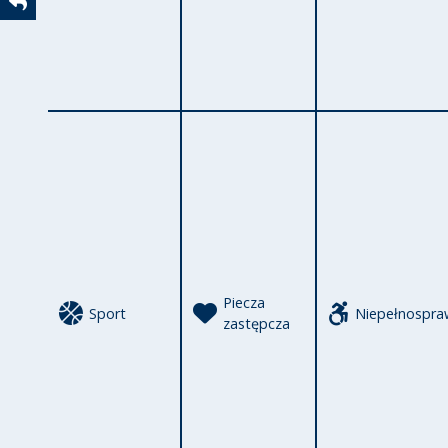
Powrót
Piecza
Sport
Niepełnospra
zastępcza