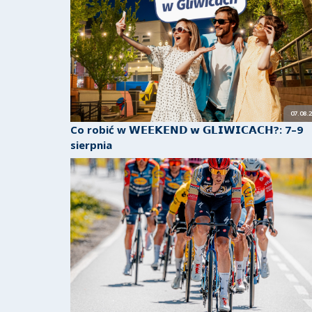
07.08.
Co robić w 𝗪𝗘𝗘𝗞𝗘𝗡𝗗 𝘄 𝗚𝗟𝗜𝗪𝗜𝗖𝗔𝗖𝗛?: 7–9
sierpnia