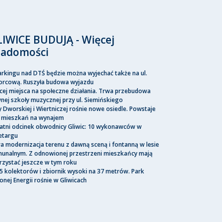
LIWICE BUDUJĄ - Więcej
iadomości
arkingu nad DTŚ będzie można wyjechać także na ul.
rcową. Ruszyła budowa wyjazdu
cej miejsca na społeczne działania. Trwa przebudowa
nej szkoły muzycznej przy ul. Siemińskiego
y Dworskiej i Wiertniczej rośnie nowe osiedle. Powstaje
 mieszkań na wynajem
atni odcinek obwodnicy Gliwic: 10 wykonawców w
etargu
a modernizacja terenu z dawną sceną i fontanną w lesie
unalnym. Z odnowionej przestrzeni mieszkańcy mają
rzystać jeszcze w tym roku
5 kolektorów i zbiornik wysoki na 37 metrów. Park
lonej Energii rośnie w Gliwicach