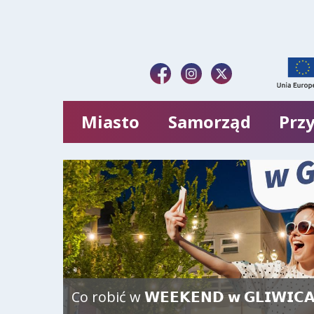
Miasto
Samorząd
Przy
Dzisiaj wyścig Tour de Pologne przej
kierowców i zmiany w kursowaniu 