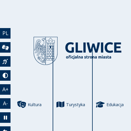
Przejdź do treści
PL
Wideotłumacz
Język migowy
Tryb kontrastowy
A+
A-
Kultura
Turystyka
Edukacja
Zatrzymaj animację