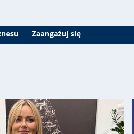
znesu
Zaangażuj się